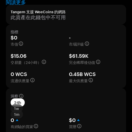
閱讀更多
Tangem 支援 WeeCoins 的網路
此資產在此錢包中不可用
指標
$0
-
市值
市場評級
$15.06
$61.59K
交易量（24小時）
完全稀釋後估值
0 WCS
0.45B WCS
流通供應量
最大供應量
洞察
24h
1w
1m
0
$0
有經驗的買家
買壓