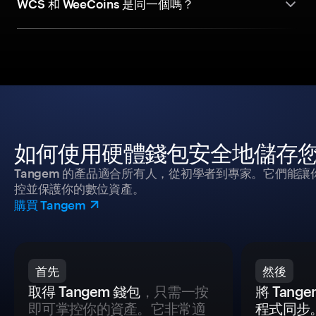
WCS 和 WeeCoins 是同一個嗎？
如何使用硬體錢包安全地儲存
Tangem 的產品適合所有人，從初學者到專家。它們能讓
控並保護你的數位資產。
購買 Tangem
首先
然後
取得 Tangem 錢包
，只需一按
將 Tan
即可掌控你的資產。它非常適
程式同步