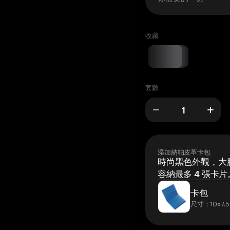
收藏
套數
添加納帕皮革卡包
時尚黑色外觀，大膽
容納最多 4 張卡片
卡包
尺寸：10x7.5