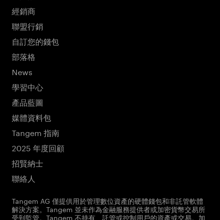
經銷商
聯盟行銷
自訂您的錢包
部落格
News
學習中心
產品藍圖
媒體資料包
Tangem 指南
2025 年度回顧
招賢納士
聯絡人
Tangem AG 僅提供用於管理數位資產的硬體錢包和非託管軟體
解決方案。Tangem 並未作為金融服務提供者或加密貨幣交易所
受到監管。Tangem 不持有、託管或控制用戶的資產或交易。加