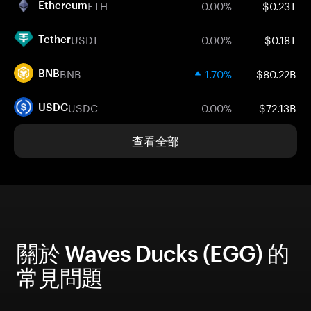
ETH
0.00%
$0.23T
Ethereum
USDT
0.00%
$0.18T
Tether
BNB
1.70%
$80.22B
BNB
USDC
0.00%
$72.13B
USDC
查看全部
關於 Waves Ducks (EGG) 的
常見問題