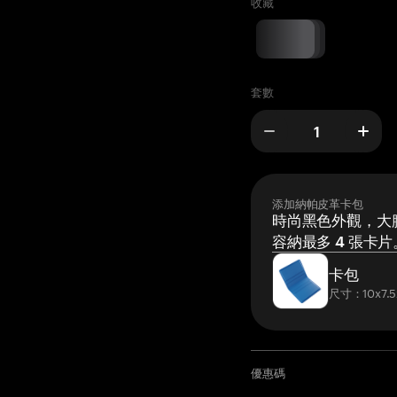
收藏
套數
添加納帕皮革卡包
時尚黑色外觀，大膽
容納最多 4 張卡片
卡包
尺寸：10x7.5
優惠碼