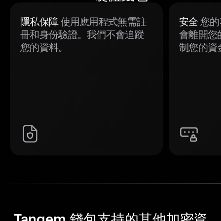
隱私保障
使用應用程式無需註
安全
您的
冊和身份驗證。我們不會追蹤
會離開您
您的資料。
制您的資
Tangem 錢包支持的其他加密資