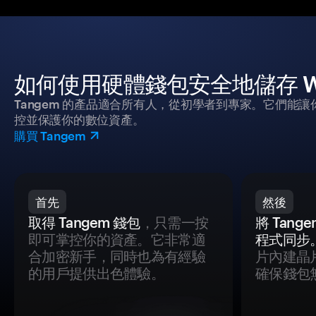
如何使用硬體錢包安全地儲存 Wav
Tangem 的產品適合所有人，從初學者到專家。它們能讓
控並保護你的數位資產。
購買 Tangem
首先
然後
取得 Tangem 錢包
，只需一按
將 Tan
即可掌控你的資產。它非常適
程式同步
合加密新手，同時也為有經驗
片內建晶
的用戶提供出色體驗。
確保錢包