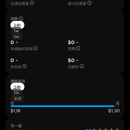
流通供應量
最大供應量
洞察
24h
1w
1m
0
$0
有經驗的買家
買壓
0
$0
持有者
流動性
價格表現
24h
1m
全部
低
高
$1,18
$1,30
另一個