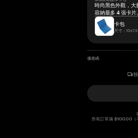
時尚黑色外觀，大膽
容納最多 4 張卡片
卡包
尺寸：10x7.5
優惠碼
所有訂單滿 $100.0