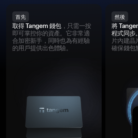
首先
然後
取得 Tangem 錢包
，只需一按
將 Tan
即可掌控你的資產。它非常適
程式同步
合加密新手，同時也為有經驗
片內建晶
的用戶提供出色體驗。
確保錢包