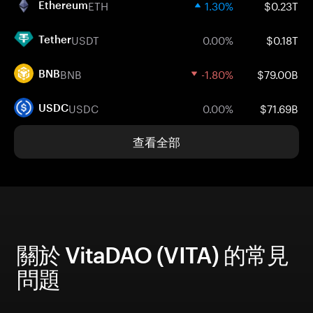
ETH
1.30%
$0.23T
Ethereum
USDT
0.00%
$0.18T
Tether
BNB
-1.80%
$79.00B
BNB
USDC
0.00%
$71.69B
USDC
查看全部
關於 VitaDAO (VITA) 的常見
問題