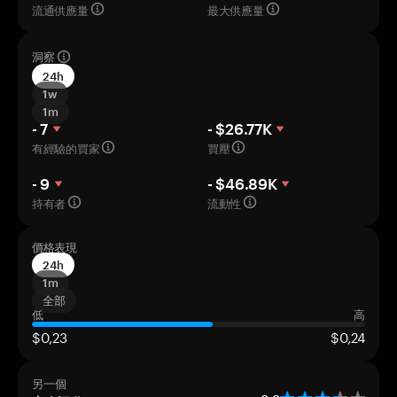
流通供應量
最大供應量
洞察
24h
1w
1m
- 7
- $26.77K
有經驗的買家
買壓
- 9
- $46.89K
持有者
流動性
價格表現
24h
1m
全部
低
高
$0,23
$0,24
另一個