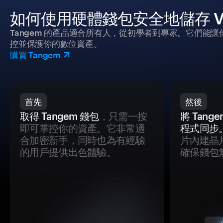
如何使用硬體錢包安全地儲存 Ve
Tangem 的產品適合所有人，從初學者到專家。它們能讓
控並保護你的數位資產。
購買 Tangem
首先
然後
取得 Tangem 錢包
，只需一按
將 Tan
即可掌控你的資產。它非常適
程式同步
合加密新手，同時也為有經驗
片內建晶
的用戶提供出色體驗。
確保錢包