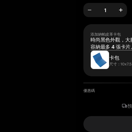
添加納帕皮革卡包
時尚黑色外觀，大膽
容納最多 4 張卡片
卡包
尺寸：10x7.5
優惠碼