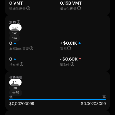
0 VMT
0.15B VMT
流通供應量
最大供應量
洞察
24h
1w
1m
0
+ $0.61K
有經驗的買家
買壓
0
- $0.60K
持有者
流動性
價格表現
24h
1m
全部
低
高
$0,00203099
$0,00203099