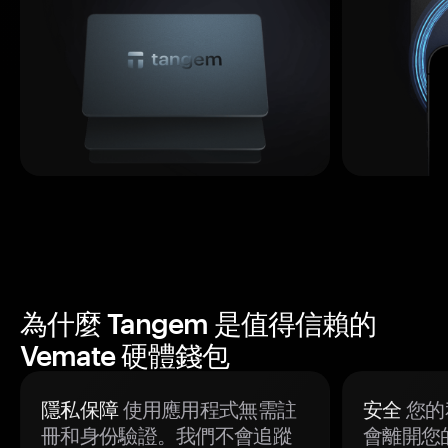
為什麼 Tangem 是值得信賴的
Vemate 硬體錢包
隱私保障
使用應用程式無需註
安全
您的
冊和身份驗證。我們不會追蹤
會離開您