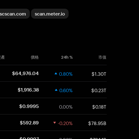
scscan.com
scan.meter.io
資產
價格
24h %
市值
0.80%
$1.30T
$64,976.04
0.60%
$0.23T
$1,916.38
0.00%
$0.18T
$0.9995
-0.20%
$78.95B
$592.89