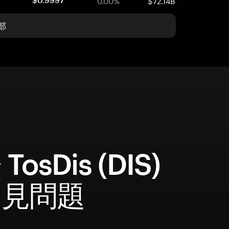
0.00%
$72.14B
$0.9997
部
TosDis (DIS)
常見問題