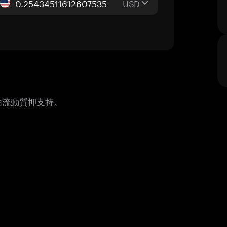
USD
由流動質押支持。