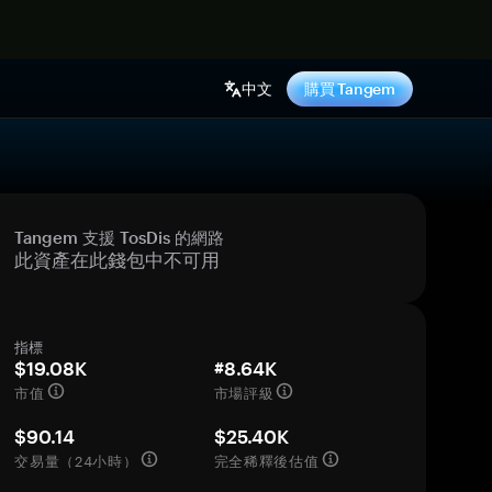
中文
購買 Tangem
Tangem 支援 TosDis 的網路
此資產在此錢包中不可用
指標
$19.08K
#8.64K
市值
市場評級
$90.14
$25.40K
交易量（24小時）
完全稀釋後估值