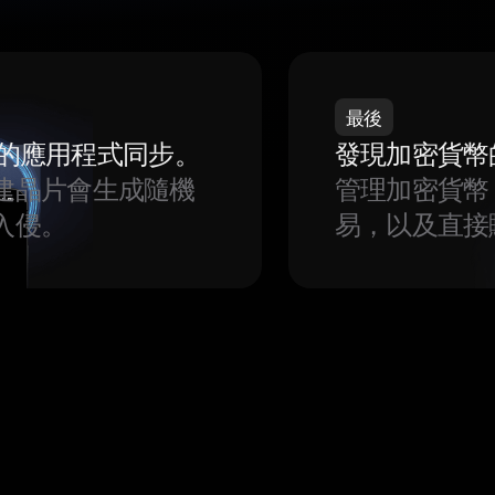
最後
我們的應用程式同步。
發現加密貨幣
建晶片會生成隨機
管理加密貨幣
入侵。
易，以及直接