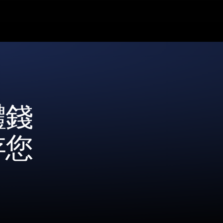
體錢
存您