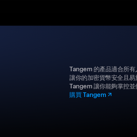
Tangem 的產品適合
讓你的加密貨幣安全且易
Tangem 讓你能夠掌控
購買 Tangem