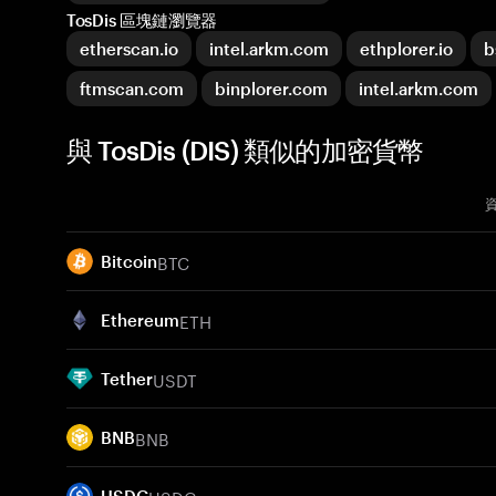
TosDis 區塊鏈瀏覽器
etherscan.io
intel.arkm.com
ethplorer.io
b
ftmscan.com
binplorer.com
intel.arkm.com
與 TosDis (DIS) 類似的加密貨幣
BTC
Bitcoin
ETH
Ethereum
USDT
Tether
BNB
BNB