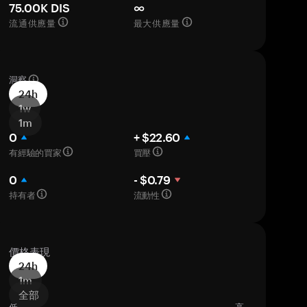
75.00K DIS
∞
流通供應量
最大供應量
洞察
24h
1w
1m
0
+ $22.60
有經驗的買家
買壓
0
- $0.79
持有者
流動性
價格表現
24h
1m
全部