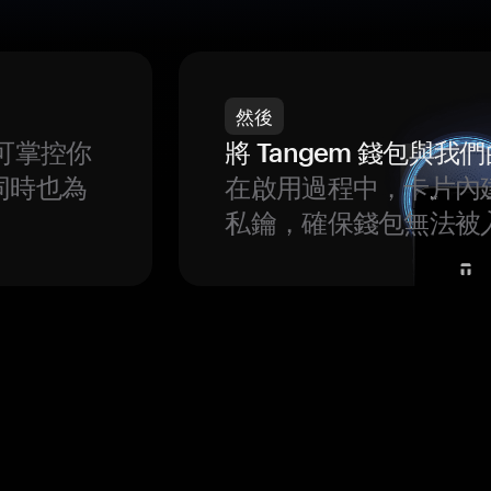
然後
可掌控你
將 Tangem 錢包與
同時也為
在啟用過程中，卡片內
私鑰，確保錢包無法被