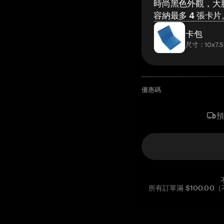
時尚黑色外觀，大膽
容納最多 4 張卡片
卡包
尺寸：10x7.5
優惠碼
所有訂單滿 $100.0