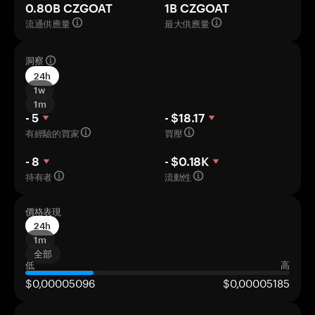
0.80B CZGOAT
1B CZGOAT
流通供應量
最大供應量
洞察
24h
1w
1m
- 5
- $18.17
有經驗的買家
買壓
- 8
- $0.18K
持有者
流動性
價格表現
24h
1m
全部
低
高
$0,00005096
$0,00005185