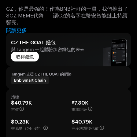
CZ，你是最強的！作為BNB社群的一員，我們推出了
$CZ MEME代幣——讓CZ的名字在幣安智能鏈上持續
響亮。
閱讀更多
CZ THE GOAT 錢包
與 Tangem 一起體驗加密錢包的未來
取得錢包
Tangem 支援 CZ THE GOAT 的網路
Bnb Smart Chain
指標
$40.79K
#7.30K
市值
市場評級
$0.23K
$40.79K
交易量（24小時）
完全稀釋後估值