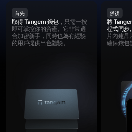
首先
然後
取得 Tangem 錢包
，只需一按
將 Tan
即可掌控你的資產。它非常適
程式同步
合加密新手，同時也為有經驗
片內建晶
的用戶提供出色體驗。
確保錢包