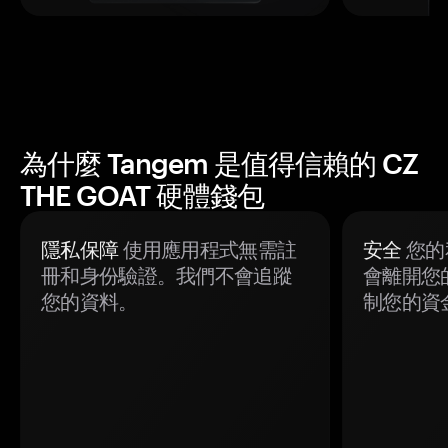
為什麼 Tangem 是值得信賴的 CZ
THE GOAT 硬體錢包
隱私保障
使用應用程式無需註
安全
您的
冊和身份驗證。我們不會追蹤
會離開您
您的資料。
制您的資