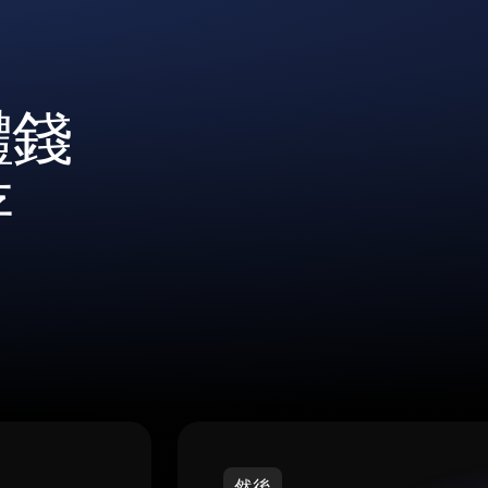
體錢
存
然後