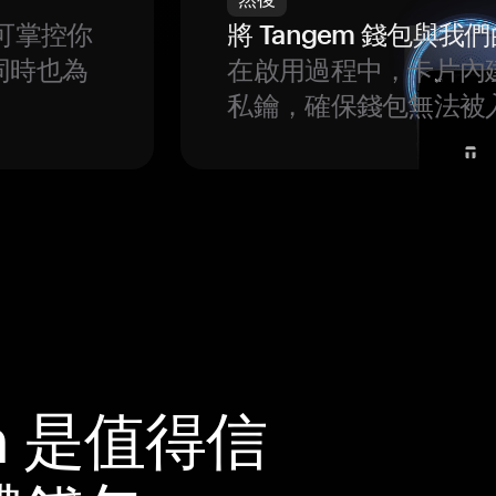
可掌控你
將 Tangem 錢包與
同時也為
在啟用過程中，卡片內
私鑰，確保錢包無法被
m 是值得信