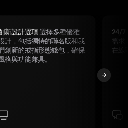
創新設計選項
選擇多種優雅
24/
設計，包括獨特的聯名版和我
需求
們創新的戒指形態錢包，確保
在線
風格與功能兼具。