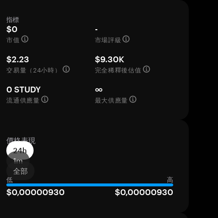
指標
$0
-
市值
市場評級
$2.23
$9.30K
交易量（24小時）
完全稀釋後估值
0 STUDY
∞
流通供應量
最大供應量
價格表現
24h
1m
全部
低
高
$0,00000930
$0,00000930