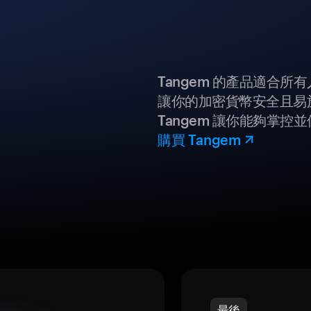
Tangem 的產品適合
讓你的加密貨幣安全且易
Tangem 讓你能夠掌控
購買 Tangem
最後