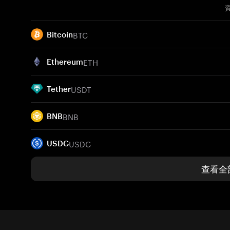
BTC
Bitcoin
ETH
Ethereum
USDT
Tether
BNB
BNB
USDC
USDC
查看全