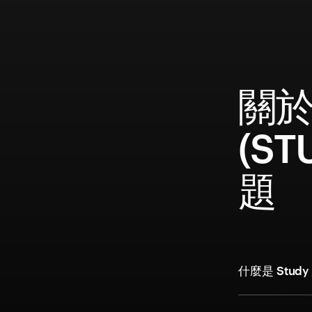
關於 
(S
題
什麼是 Stud