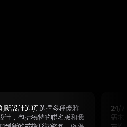
創新設計選項
選擇多種優雅
24/
設計，包括獨特的聯名版和我
需求
們創新的戒指形態錢包，確保
在線