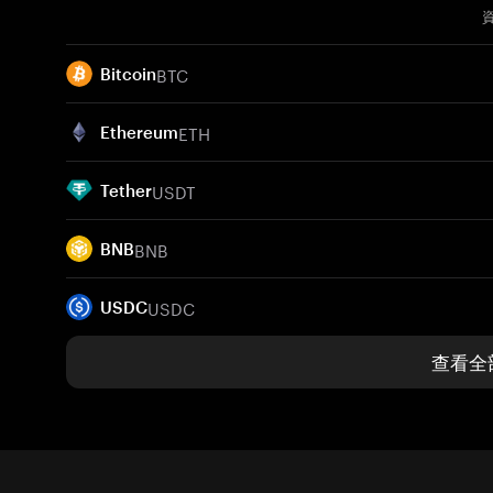
BTC
Bitcoin
ETH
Ethereum
USDT
Tether
BNB
BNB
USDC
USDC
查看全