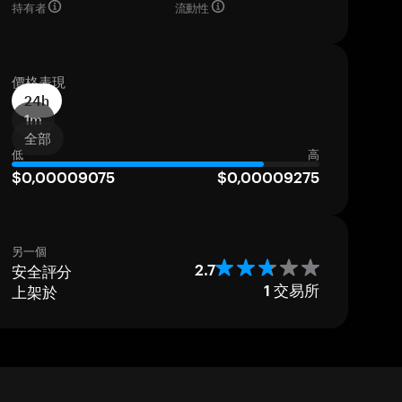
持有者
流動性
價格表現
24h
1m
全部
低
高
$0,00009075
$0,00009275
另一個
安全評分
2.7
上架於
1
交易所