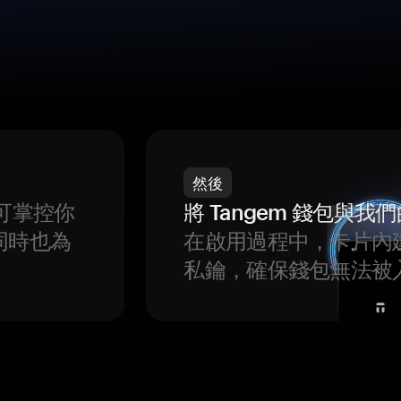
然後
可掌控你
將 Tangem 錢包與
同時也為
在啟用過程中，卡片內
私鑰，確保錢包無法被