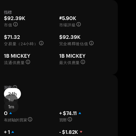
指標
$92.39K
#5.90K
市值
市場評級
$71.32
$92.39K
交易量（24小時）
完全稀釋後估值
1B MICKEY
1B MICKEY
流通供應量
最大供應量
洞察
24h
1w
1m
0
+ $74.11
有經驗的買家
買壓
+ 1
- $1.82K