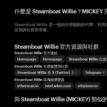
什麼是 Steamboat Willie？MICKE
Steamboat Willie 是一個由社群驅動的代幣，利
並強調社群所有權。
Steamboat Willie 官方資源與社群
Steamboat Willie 官方連結
Homepage
Homepage
Steamboat Willie 白
Steamboat Willie 社群媒體與社群
Steamboat Willie 在 X (Twitter) 上
Telegram
Steamboat Willie 區塊鏈瀏覽器
etherscan.io
intel.arkm.com
ethplorer.io
與 Steamboat Willie (MICKEY) 