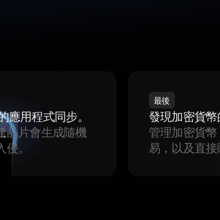
最後
我們的應用程式同步。
發現加密貨幣
建晶片會生成隨機
管理加密貨幣
入侵。
易，以及直接