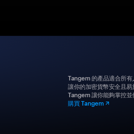
Tangem 的產品適合
讓你的加密貨幣安全且易
Tangem 讓你能夠掌控
購買 Tangem