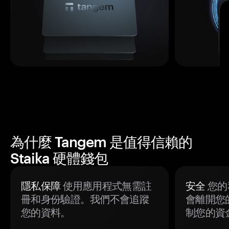
為什麼 Tangem 是值得信賴的
Staika 硬體錢包
隱私保障
使用應用程式無需註
安全
您的
冊和身份驗證。我們不會追蹤
會離開您
您的資料。
制您的資