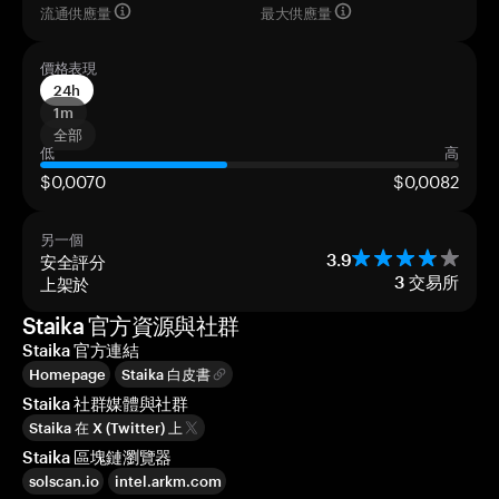
流通供應量
最大供應量
價格表現
24h
1m
全部
低
高
$0,0070
$0,0082
另一個
安全評分
3.9
上架於
3
交易所
Staika 官方資源與社群
Staika 官方連結
Homepage
Staika 白皮書
Staika 社群媒體與社群
Staika 在 X (Twitter) 上
Staika 區塊鏈瀏覽器
solscan.io
intel.arkm.com