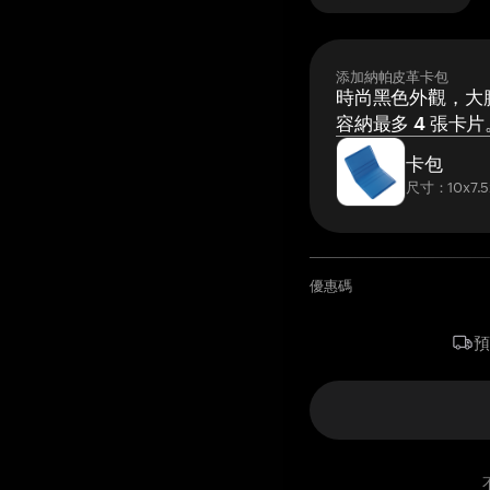
添加納帕皮革卡包
時尚黑色外觀，大膽
容納最多 4 張卡片
卡包
尺寸：10x7.5
優惠碼