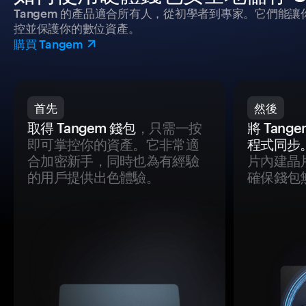
Tangem 的產品適合所有人，從初學者到專家。它們能讓
控並保護你的數位資產。
購買 Tangem
首先
然後
取得 Tangem 錢包
，只需一按
將 Tan
即可掌控你的資產。它非常適
程式同步
合加密新手，同時也為有經驗
片內建晶
的用戶提供出色體驗。
確保錢包