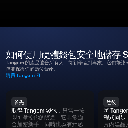
如何使用硬體錢包安全地儲存 SI
Tangem 的產品適合所有人，從初學者到專家。它們能讓
控並保護你的數位資產。
購買 Tangem
首先
然後
取得 Tangem 錢包
，只需一按
將 Tan
即可掌控你的資產。它非常適
程式同步
合加密新手，同時也為有經驗
片內建晶