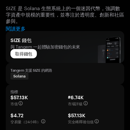
SIZE 是 Solana 生態系統上的一個迷因代幣，強調數
字資產中規模的重要性，並專注於透明度、創新和社區
參與。
閱讀更多
SIZE 錢包
與 Tangem 一起體驗加密錢包的未來
取得錢包
Tangem 支援 SIZE 的網路
Solana
指標
$57.13K
#6.74K
市值
市場評級
$4.72
$57.13K
交易量（24小時）
完全稀釋後估值