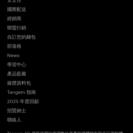
國際配送
經銷商
聯盟行銷
自訂您的錢包
部落格
News
學習中心
產品藍圖
媒體資料包
Tangem 指南
2025 年度回顧
招賢納士
聯絡人
Tangem AG 僅提供用於管理數位資產的硬體錢包和非託管軟體