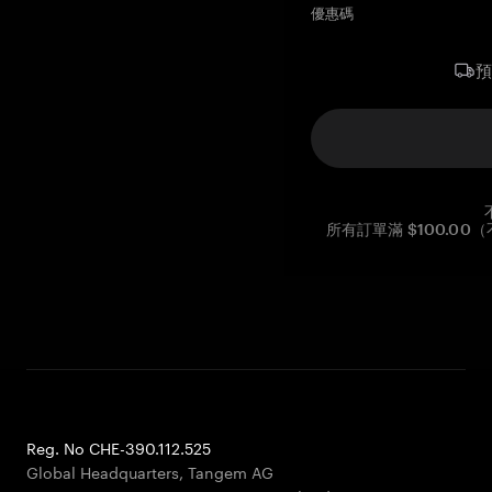
優惠碼
所有訂單滿 $100.0
Reg. No CHE-390.112.525
Global Headquarters, Tangem AG