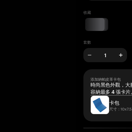
收藏
套數
添加納帕皮革卡包
時尚黑色外觀，大膽
容納最多 4 張卡片
卡包
尺寸：10x7.5