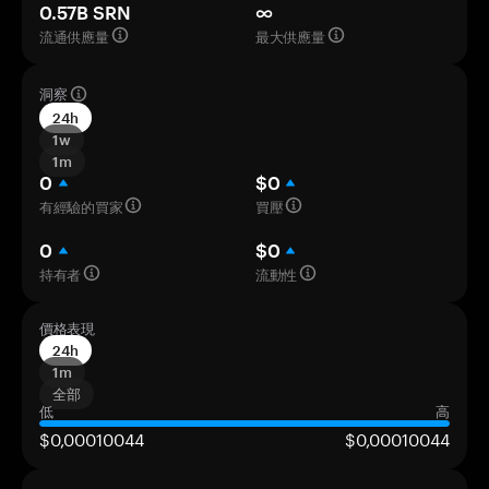
0.57B SRN
∞
流通供應量
最大供應量
洞察
24h
1w
1m
0
$0
有經驗的買家
買壓
0
$0
持有者
流動性
價格表現
24h
1m
全部
低
高
$0,00010044
$0,00010044