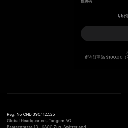
優惠碼
所有訂單滿 $100.0
Reg. No CHE-390.112.525
Global Headquarters, Tangem AG
Baarerstrasse 10
,
6300 Zug
,
Switzerland