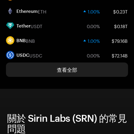
ETH
1.00%
$0.23T
Ethereum
USDT
0.00%
$0.18T
Tether
BNB
1.00%
$79.16B
BNB
USDC
0.00%
$72.14B
USDC
查看全部
關於 Sirin Labs (SRN) 的常見
問題