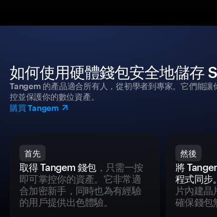
如何使用硬體錢包安全地儲存 Siri
Tangem 的產品適合所有人，從初學者到專家。它們能讓
控並保護你的數位資產。
購買 Tangem
首先
然後
取得 Tangem 錢包
，只需一按
將 Tan
即可掌控你的資產。它非常適
程式同步
合加密新手，同時也為有經驗
片內建晶
的用戶提供出色體驗。
確保錢包