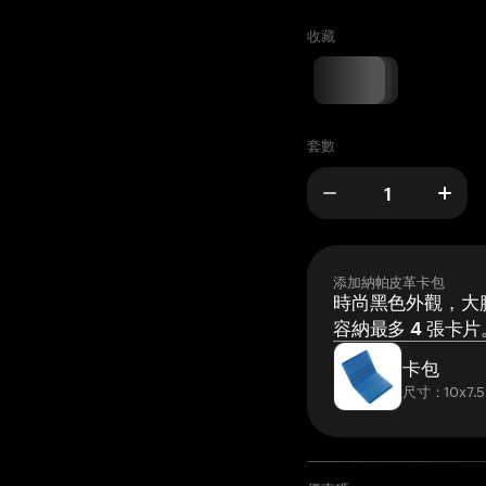
收藏
套數
添加納帕皮革卡包
時尚黑色外觀，大膽
容納最多 4 張卡片
卡包
尺寸：10x7.5