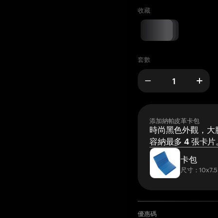
收藏
套數
添加納帕皮革卡包
時尚黑色外觀，大膽
容納最多 4 張卡片
卡包
尺寸：10x7.5
優惠碼