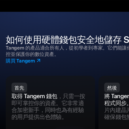
如何使用硬體錢包安全地儲存 Shiba
Tangem 的產品適合所有人，從初學者到專家。它們能讓
控並保護你的數位資產。
購買 Tangem
首先
然後
取得 Tangem 錢包
，只需一按
將 Tan
即可掌控你的資產。它非常適
程式同步
合加密新手，同時也為有經驗
片內建晶
的用戶提供出色體驗。
確保錢包