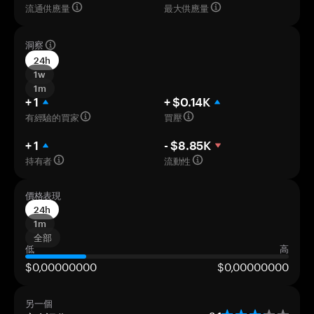
流通供應量
最大供應量
洞察
24h
1w
1m
+ 1
+ $0.14K
有經驗的買家
買壓
+ 1
- $8.85K
持有者
流動性
價格表現
24h
1m
全部
低
高
$0,00000000
$0,00000000
另一個