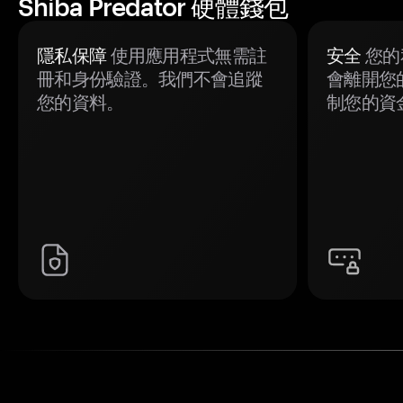
Shiba Predator 硬體錢包
隱私保障
使用應用程式無需註
安全
您的
冊和身份驗證。我們不會追蹤
會離開您
您的資料。
制您的資