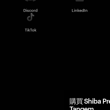
Discord
LinkedIn
TikTok
購買 Shiba P
Tangem