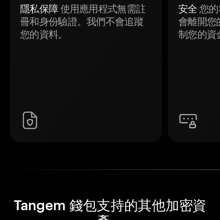
隱私保障
使用應用程式無需註
安全
您的
冊和身份驗證。我們不會追蹤
會離開您
您的資料。
制您的資
Tangem 錢包支持的其他加密資