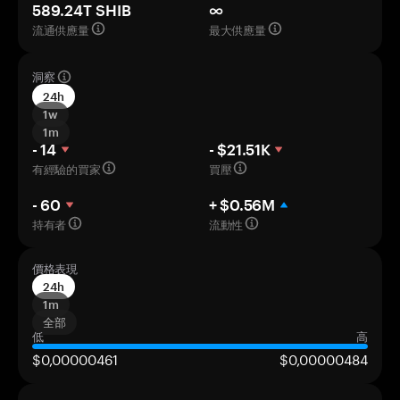
589.24T SHIB
∞
流通供應量
最大供應量
洞察
24h
1w
1m
- 14
- $21.51K
有經驗的買家
買壓
- 60
+ $0.56M
持有者
流動性
價格表現
24h
1m
全部
低
高
$0,00000461
$0,00000484