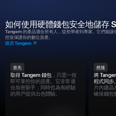
如何使用硬體錢包安全地儲存 Shib
Tangem 的產品適合所有人，從初學者到專家。它們能讓
控並保護你的數位資產。
購買 Tangem
首先
然後
取得 Tangem 錢包
，只需一按
將 Tan
即可掌控你的資產。它非常適
程式同步
合加密新手，同時也為有經驗
片內建晶
的用戶提供出色體驗。
確保錢包