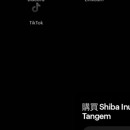
TikTok
購買 Shiba 
Tangem