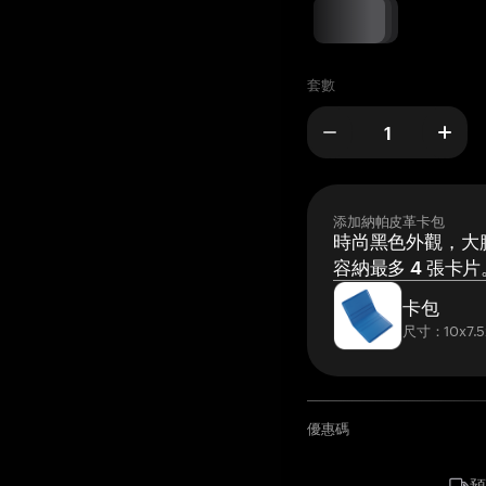
套數
添加納帕皮革卡包
時尚黑色外觀，大膽
容納最多 4 張卡片
卡包
尺寸：10x7.5
優惠碼