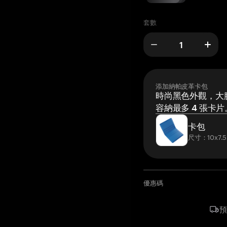
套數
添加納帕皮革卡包
時尚黑色外觀，大膽
容納最多 4 張卡片
卡包
尺寸：10x7.5
優惠碼