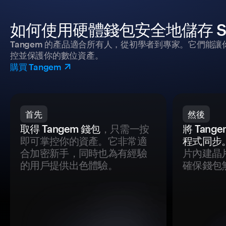
如何使用硬體錢包安全地儲存 Sensp
Tangem 的產品適合所有人，從初學者到專家。它們能讓
控並保護你的數位資產。
購買 Tangem
首先
然後
取得 Tangem 錢包
，只需一按
將 Tan
即可掌控你的資產。它非常適
程式同步
合加密新手，同時也為有經驗
片內建晶
的用戶提供出色體驗。
確保錢包