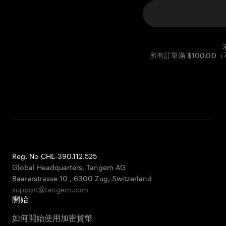
所有訂單滿 $100.0
Reg. No CHE-390.112.525
Global Headquarters, Tangem AG
Baarerstrasse 10
,
6300 Zug
,
Switzerland
support@tangem.com
開始
如何開始使用加密貨幣