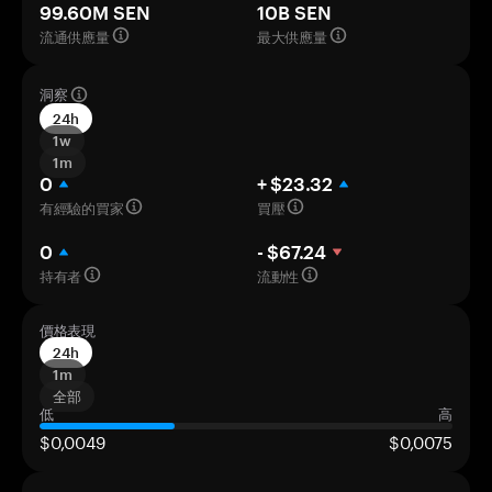
99.60M SEN
10B SEN
流通供應量
最大供應量
洞察
24h
1w
1m
0
+ $23.32
有經驗的買家
買壓
0
- $67.24
持有者
流動性
價格表現
24h
1m
全部
低
高
$0,0049
$0,0075