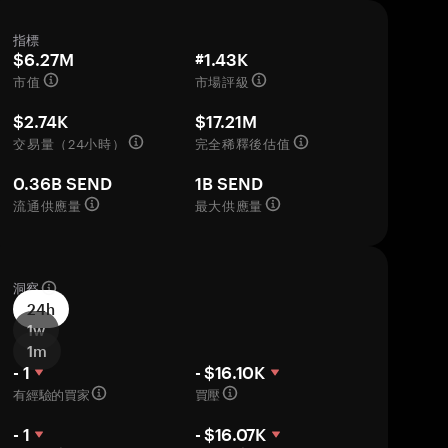
指標
$6.27M
#1.43K
市值
市場評級
$2.74K
$17.21M
交易量（24小時）
完全稀釋後估值
0.36B SEND
1B SEND
流通供應量
最大供應量
洞察
24h
1w
1m
- 1
- $16.10K
有經驗的買家
買壓
- 1
- $16.07K