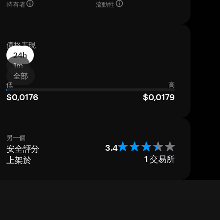
持有者
流動性
價格表現
24h
1m
全部
低
高
$0,0176
$0,0179
另一個
安全評分
3.4
上架於
1
交易所