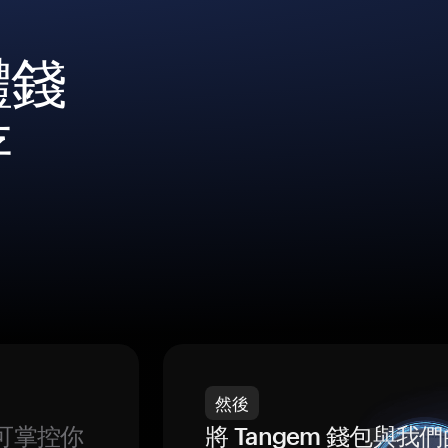
體錢
存
然後
可掌控你
將 Tangem 錢包與