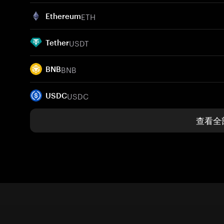
ETH
Ethereum
USDT
Tether
BNB
BNB
USDC
USDC
查看全