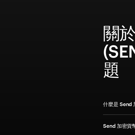
關於
(S
題
什麼是 Send
Send 加密