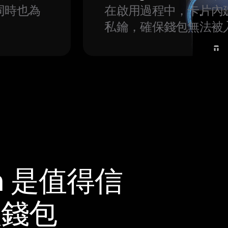
同時也為
在啟用過程中，卡片內
私鑰，確保錢包無法被
m 是值得信
體錢包