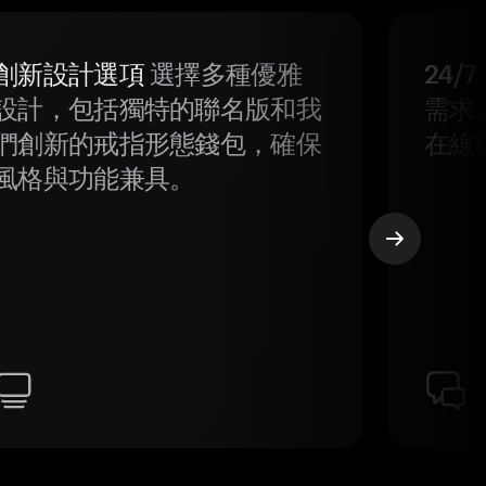
創新設計選項
選擇多種優雅
24/
設計，包括獨特的聯名版和我
需求
們創新的戒指形態錢包，確保
在線
風格與功能兼具。