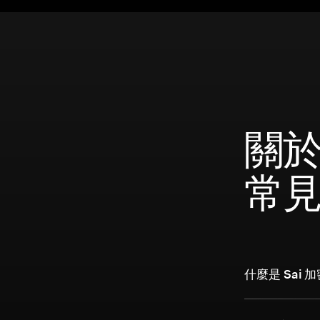
關於 
常
什麼是 Sai 