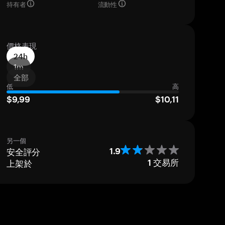
持有者
流動性
價格表現
24h
1m
全部
低
高
$9,99
$10,11
另一個
安全評分
1.9
上架於
1
交易所