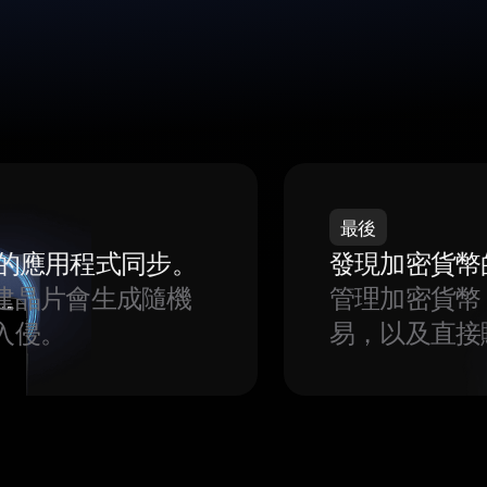
最後
我們的應用程式同步。
發現加密貨幣
建晶片會生成隨機
管理加密貨幣
入侵。
易，以及直接