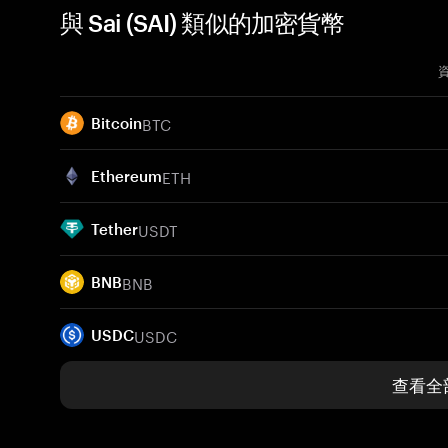
與 Sai (SAI) 類似的加密貨幣
BTC
Bitcoin
ETH
Ethereum
USDT
Tether
BNB
BNB
USDC
USDC
查看全