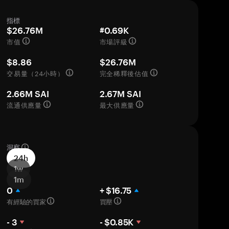
指標
$26.76M
#0.69K
市值
市場評級
$8.86
$26.76M
交易量（24小時）
完全稀釋後估值
2.66M SAI
2.67M SAI
流通供應量
最大供應量
洞察
24h
1w
1m
0
+ $16.75
有經驗的買家
買壓
- 3
- $0.85K