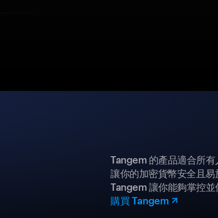
Tangem 的產品適合
讓你的加密貨幣安全且易
Tangem 讓你能夠掌控
購買 Tangem