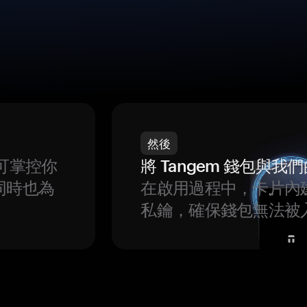
然後
可掌控你
將 Tangem 錢包與
同時也為
在啟用過程中，卡片內
私鑰，確保錢包無法被