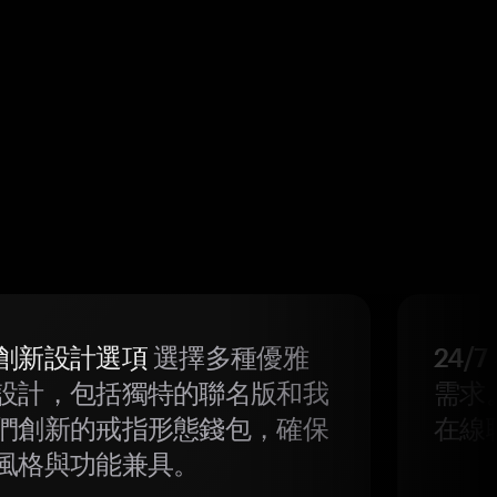
創新設計選項
選擇多種優雅
24/
設計，包括獨特的聯名版和我
需求
們創新的戒指形態錢包，確保
在線
風格與功能兼具。