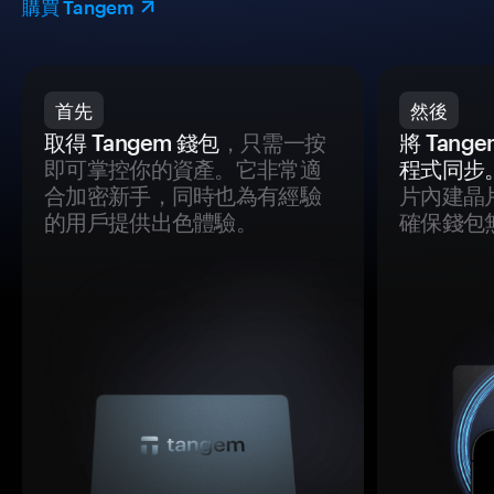
購買 Tangem
首先
然後
取得 Tangem 錢包
，只需一按
將 Tan
即可掌控你的資產。它非常適
程式同步
合加密新手，同時也為有經驗
片內建晶
的用戶提供出色體驗。
確保錢包