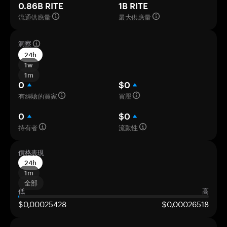
0.86B RITE
1B RITE
流通供應量
最大供應量
洞察
24h
1w
1m
0
$0
有經驗的買家
買壓
0
$0
持有者
流動性
價格表現
24h
1m
全部
低
高
$0,00025428
$0,00026518