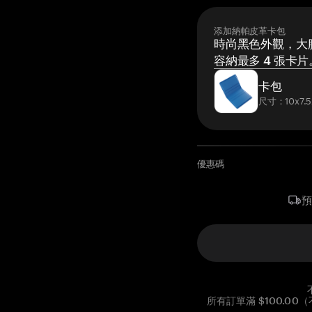
添加納帕皮革卡包
時尚黑色外觀，大膽
容納最多 4 張卡片
卡包
尺寸：10x7.5
優惠碼
所有訂單滿 $100.0