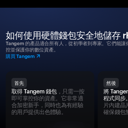
如何使用硬體錢包安全地儲存 rH
Tangem 的產品適合所有人，從初學者到專家。它們能讓
控並保護你的數位資產。
購買 Tangem
首先
然後
取得 Tangem 錢包
，只需一按
將 Tan
即可掌控你的資產。它非常適
程式同步
合加密新手，同時也為有經驗
片內建晶
的用戶提供出色體驗。
確保錢包