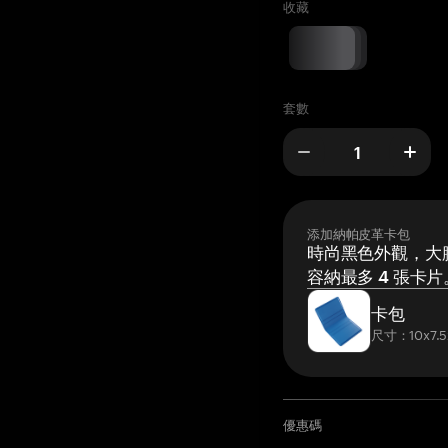
收藏
套數
添加納帕皮革卡包
時尚黑色外觀，大膽
容納最多 4 張卡片
卡包
尺寸：10x7.5
優惠碼