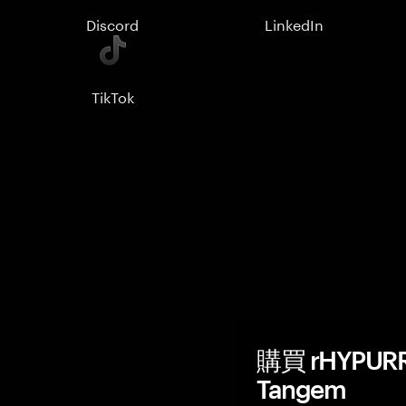
Discord
LinkedIn
TikTok
購買 rHYPU
Tangem