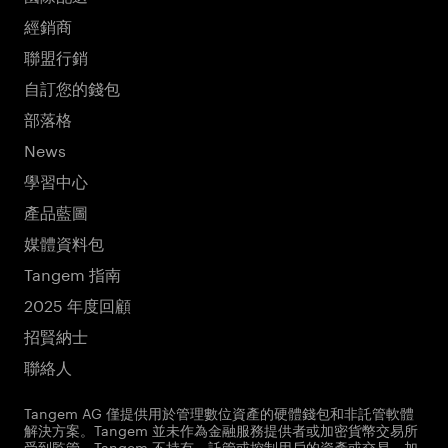
經銷商
聯盟行銷
自訂您的錢包
部落格
News
學習中心
產品藍圖
媒體資料包
Tangem 指南
2025 年度回顧
招賢納士
聯絡人
Tangem AG 僅提供用於管理數位資產的硬體錢包和非託管軟體
解決方案。Tangem 並未作為金融服務提供者或加密貨幣交易所
受到監管。Tangem 不持有、託管或控制用戶的資產或交易。加