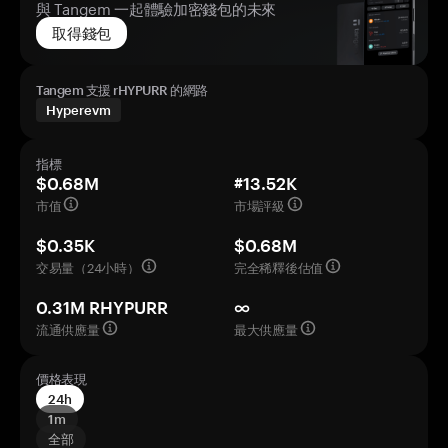
與 Tangem 一起體驗加密錢包的未來
取得錢包
Tangem 支援 rHYPURR 的網路
Hyperevm
指標
$0.68M
#13.52K
市值
市場評級
$0.35K
$0.68M
交易量（24小時）
完全稀釋後估值
0.31M RHYPURR
∞
流通供應量
最大供應量
價格表現
24h
1m
全部