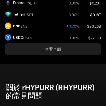
ETH
0.00%
$0.23T
Ethereum
USDT
0.00%
$0.18T
Tether
BNB
1.70%
$80.26B
BNB
USDC
0.00%
$72.15B
USDC
查看全部
關於 rHYPURR (RHYPURR)
的常見問題