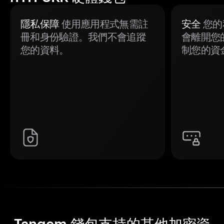
隱私保障
使用應用程式無需註
安全
您的
冊和身份驗證。我們不會追蹤
會離開您
您的資料。
制您的資
Tangem 錢包支持的其他加密資