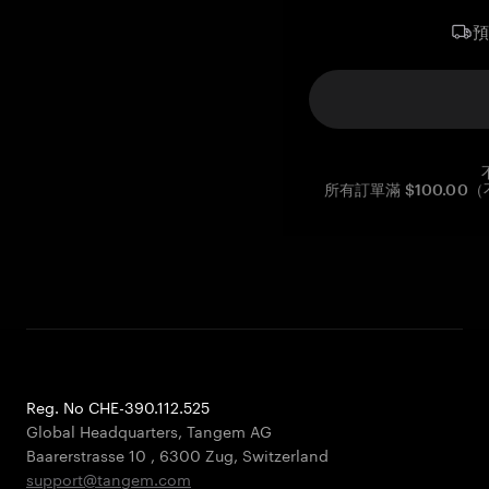
所有訂單滿 $100.0
Reg. No CHE-390.112.525
Global Headquarters, Tangem AG
Baarerstrasse 10
,
6300 Zug
,
Switzerland
support@tangem.com