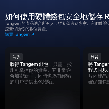
如何使用硬體錢包安全地儲存 Replica
Tangem 的產品適合所有人，從初學者到專家。它們能讓
控並保護你的數位資產。
購買 Tangem
首先
然後
取得 Tangem 錢包
，只需一按
將 Tan
即可掌控你的資產。它非常適
程式同步
合加密新手，同時也為有經驗
片內建晶
的用戶提供出色體驗。
確保錢包