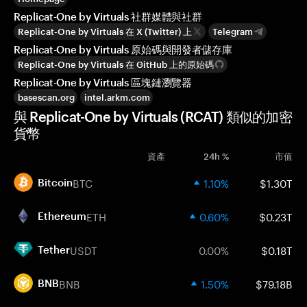
Replicat-One by Virtuals 社群媒體與社群
Replicat-One by Virtuals 在 X (Twitter) 上
Telegram
Replicat-One by Virtuals 原始碼與開發者儲存庫
Replicat-One by Virtuals 在 GitHub 上的原始碼
Replicat-One by Virtuals 區塊鏈瀏覽器
basescan.org
intel.arkm.com
與 Replicat-One by Virtuals (RCAT) 類似的加密
貨幣
資產
24h %
市值
BTC
1.10%
$1.30T
Bitcoin
ETH
0.60%
$0.23T
Ethereum
USDT
0.00%
$0.18T
Tether
BNB
1.50%
$79.18B
BNB