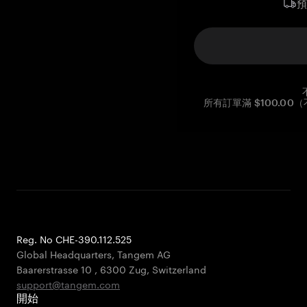
所有訂單滿 $100.0
Reg. No CHE-390.112.525
Global Headquarters, Tangem AG
Baarerstrasse 10
,
6300 Zug
,
Switzerland
support@tangem.com
開始