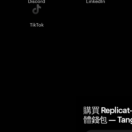
Discord
LinkedIn
TikTok
購買 Replicat-
體錢包 — Tan