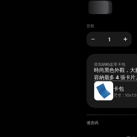
套數
添加納帕皮革卡包
時尚黑色外觀，大膽
容納最多 4 張卡片
卡包
尺寸：10x7.5
優惠碼