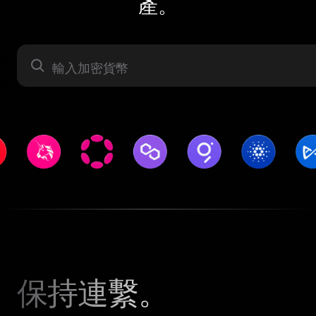
產。
資產
保持連繫。