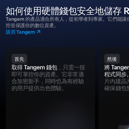
如何使用硬體錢包安全地儲存 Re
Tangem 的產品適合所有人，從初學者到專家。它們能讓
控並保護你的數位資產。
購買 Tangem
首先
然後
取得 Tangem 錢包
，只需一按
將 Tan
即可掌控你的資產。它非常適
程式同步
合加密新手，同時也為有經驗
片內建晶
的用戶提供出色體驗。
確保錢包