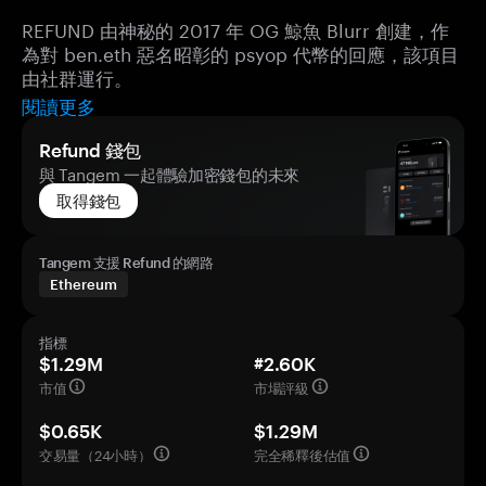
REFUND 由神秘的 2017 年 OG 鯨魚 Blurr 創建，作
為對 ben.eth 惡名昭彰的 psyop 代幣的回應，該項目
由社群運行。
閱讀更多
Refund 錢包
與 Tangem 一起體驗加密錢包的未來
取得錢包
Tangem 支援 Refund 的網路
Ethereum
指標
$1.29M
#2.60K
市值
市場評級
$0.65K
$1.29M
交易量（24小時）
完全稀釋後估值