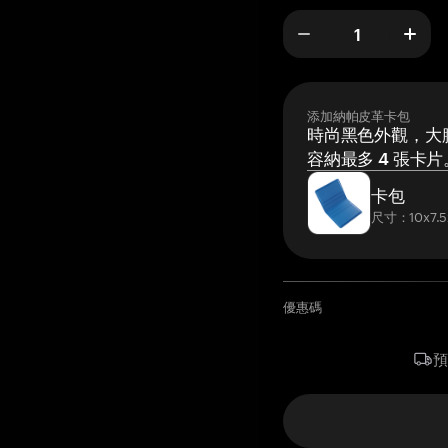
添加納帕皮革卡包
時尚黑色外觀，大膽
容納最多 4 張卡片
卡包
尺寸：10x7.5
優惠碼