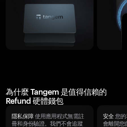
為什麼 Tangem 是值得信賴的
Refund 硬體錢包
隱私保障
使用應用程式無需註
安全
您的
冊和身份驗證。我們不會追蹤
會離開您