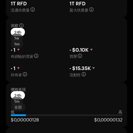
1T RFD
1T RFD
流通供應量
最大供應量
洞察
24h
1w
1m
- 1
- $0.10K
有經驗的買家
買壓
- 1
- $15.35K
持有者
流動性
價格表現
24h
1m
全部
低
高
$0,00000128
$0,00000132