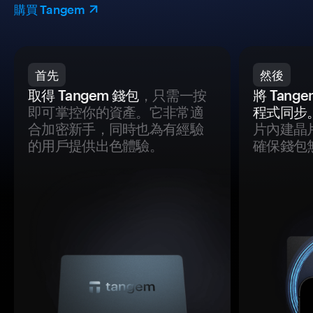
購買 Tangem
首先
然後
取得 Tangem 錢包
，只需一按
將 Tan
即可掌控你的資產。它非常適
程式同步
合加密新手，同時也為有經驗
片內建晶
的用戶提供出色體驗。
確保錢包