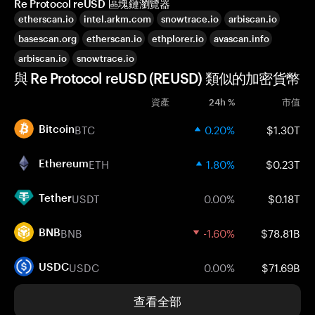
Re Protocol reUSD 區塊鏈瀏覽器
etherscan.io
intel.arkm.com
snowtrace.io
arbiscan.io
basescan.org
etherscan.io
ethplorer.io
avascan.info
arbiscan.io
snowtrace.io
與 Re Protocol reUSD (REUSD) 類似的加密貨幣
資產
24h %
市值
BTC
0.20%
$1.30T
Bitcoin
ETH
1.80%
$0.23T
Ethereum
USDT
0.00%
$0.18T
Tether
BNB
-1.60%
$78.81B
BNB
USDC
0.00%
$71.69B
USDC
查看全部