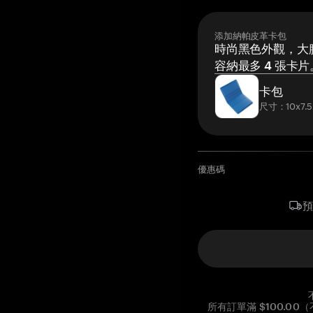
添加納帕皮革卡包
時尚黑色外觀，大膽
容納最多 4 張卡片
卡包
尺寸：10x7.5
優惠碼
所有訂單滿 $100.0