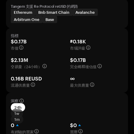
Tangem 支援 Re Protocol reUSD 的網路
Ethereum
Bnb Smart Chain
Avalanche
Arbitrum One
Base
指標
$0.17B
#0.18K
市值
市場評級
$2.13M
$0.17B
交易量（24小時）
完全稀釋後估值
0.16B REUSD
∞
流通供應量
最大供應量
洞察
24h
1w
1m
0
$0
有經驗的買家
買壓