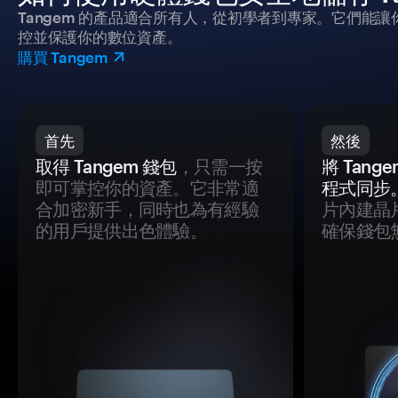
Tangem 的產品適合所有人，從初學者到專家。它們能讓
控並保護你的數位資產。
購買 Tangem
首先
然後
取得 Tangem 錢包
，只需一按
將 Tan
即可掌控你的資產。它非常適
程式同步
合加密新手，同時也為有經驗
片內建晶
的用戶提供出色體驗。
確保錢包