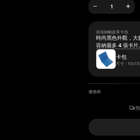
添加納帕皮革卡包
時尚黑色外觀，大膽
容納最多 4 張卡片
卡包
尺寸：10x7.5
優惠碼