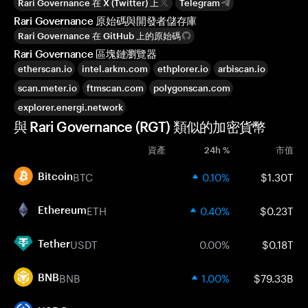
Rari Governance 在 X (Twitter) 上
Telegram
Rari Governance 原始碼與開發者儲存庫
Rari Governance 在 GitHub 上的原始碼
Rari Governance 區塊鏈瀏覽器
etherscan.io
intel.arkm.com
ethplorer.io
arbiscan.io
scan.meter.io
ftmscan.com
polygonscan.com
explorer.energi.network
與 Rari Governance (RGT) 類似的加密貨幣
資產
24h %
市值
BTC
0.10%
$1.30T
Bitcoin
ETH
0.40%
$0.23T
Ethereum
USDT
0.00%
$0.18T
Tether
BNB
1.00%
$79.33B
BNB