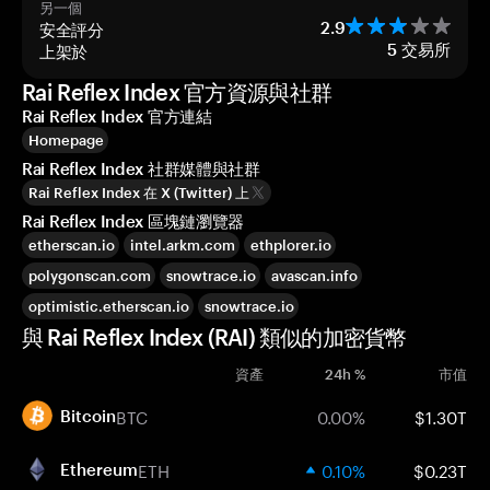
另一個
安全評分
2.9
上架於
5
交易所
Rai Reflex Index 官方資源與社群
Rai Reflex Index 官方連結
Homepage
Rai Reflex Index 社群媒體與社群
Rai Reflex Index 在 X (Twitter) 上
Rai Reflex Index 區塊鏈瀏覽器
etherscan.io
intel.arkm.com
ethplorer.io
polygonscan.com
snowtrace.io
avascan.info
optimistic.etherscan.io
snowtrace.io
與 Rai Reflex Index (RAI) 類似的加密貨幣
資產
24h %
市值
BTC
0.00%
$1.30T
Bitcoin
ETH
0.10%
$0.23T
Ethereum