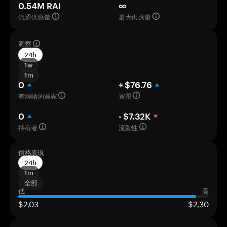
0.54M RAI
∞
流通供應量
最大供應量
洞察
24h
1w
1m
0
+ $76.76
有經驗的買家
買壓
0
- $7.32K
持有者
流動性
價格表現
24h
1m
全部
低
高
$2,03
$2,30