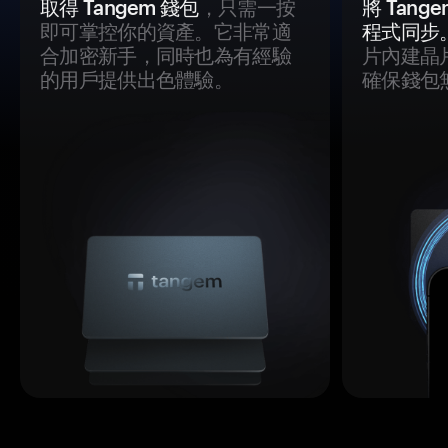
取得 Tangem 錢包
，只需一按
將 Tan
即可掌控你的資產。它非常適
程式同步
合加密新手，同時也為有經驗
片內建晶
的用戶提供出色體驗。
確保錢包