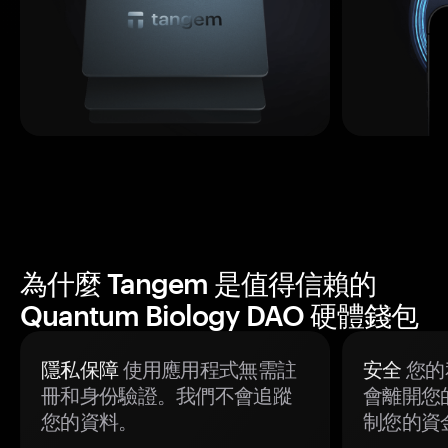
為什麼 Tangem 是值得信賴的
Quantum Biology DAO 硬體錢包
隱私保障
使用應用程式無需註
安全
您的
冊和身份驗證。我們不會追蹤
會離開您
您的資料。
制您的資