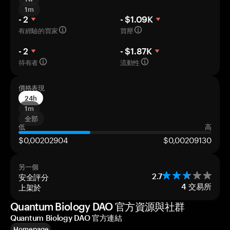
1m
- 2
- $1.09K
有經驗的買家
買壓
- 2
- $1.87K
持有者
流動性
價格表現
24h
1m
全部
低
高
$0,00202904
$0,00209130
另一個
安全評分
2.7
上架於
4
交易所
Quantum Biology DAO 官方資源與社群
Quantum Biology DAO 官方連結
Homepage