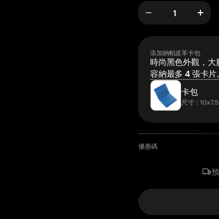
添加納帕皮革卡包
時尚黑色外觀，大膽
容納最多 4 張卡片
卡包
尺寸：10x7.5
優惠碼