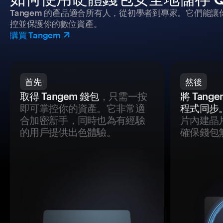
Tangem 的產品適合所有人，從初學者到專家。它們能讓
控並保護你的數位資產。
購買 Tangem
首先
然後
取得 Tangem 錢包
，只需一按
將 Tan
即可掌控你的資產。它非常適
程式同步
合加密新手，同時也為有經驗
片內建晶
的用戶提供出色體驗。
確保錢包