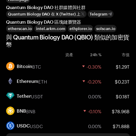
Quantum Biology DAO 社群媒體與社群
Quantum Biology DAO 在 X (Twitter) 上
Telegram
Quantum Biology DAO 區塊鏈瀏覽器
etherscan.io
intel.arkm.com
ethplorer.io
solscan.io
與 Quantum Biology DAO (QBIO) 類似的加密貨
幣
資產
24h %
市值
BTC
-0.30%
$1.29T
Bitcoin
ETH
-0.20%
$0.23T
Ethereum
USDT
0.00%
$0.18T
Tether
BNB
-0.10%
$78.96B
BNB
USDC
0.00%
$71.88B
USDC