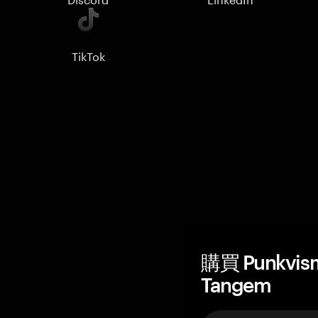
TikTok
購買 Punkvi
Tangem