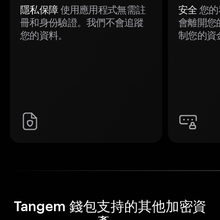
隱私保障
使用應用程式無需註
安全
您的
冊和身份驗證。我們不會追蹤
會離開您
您的資料。
制您的資
Tangem 錢包支持的其他加密資