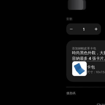
套數
添加納帕皮革卡包
時尚黑色外觀，大膽
容納最多 4 張卡片
卡包
尺寸：10x7.5
優惠碼