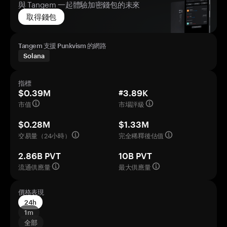
與 Tangem 一起體驗加密錢包的未來
取得錢包
Tangem 支援 Punkvism 的網路
Solana
指標
$0.39M
#3.89K
市值
市場評級
$0.28M
$1.33M
交易量（24小時）
完全稀釋後估值
2.86B PVT
10B PVT
流通供應量
最大供應量
價格表現
24h
1m
全部