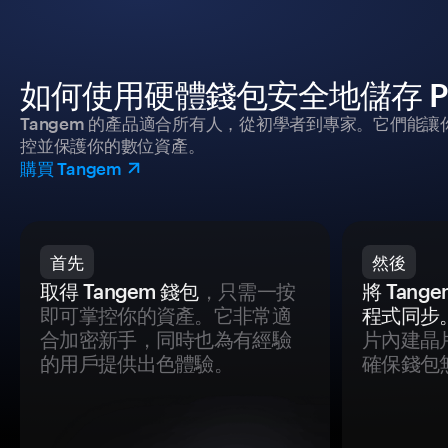
如何使用硬體錢包安全地儲存 Pun
Tangem 的產品適合所有人，從初學者到專家。它們能讓
控並保護你的數位資產。
購買 Tangem
首先
然後
取得 Tangem 錢包
，只需一按
將 Tan
即可掌控你的資產。它非常適
程式同步
合加密新手，同時也為有經驗
片內建晶
的用戶提供出色體驗。
確保錢包