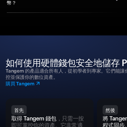
幣？
如何使用硬體錢包安全地儲存 Pudg
Tangem 的產品適合所有人，從初學者到專家。它們能讓
控並保護你的數位資產。
購買 Tangem
首先
然後
取得 Tangem 錢包
，只需一按
將 Tan
即可掌控你的資產。它非常適
程式同步