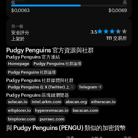
低
高
$0,0063
$0,0069
另一個
安全評分
3.5
上架於
111
交易所
Pudgy Penguins 官方資源與社群
Pudgy Penguins 官方連結
Homepage
Pudgy Penguins 社群論壇
Pudgy Penguins 社群論壇
Pudgy Penguins 社群媒體與社群
Pudgy Penguins 在 X (Twitter) 上
Telegram
Pudgy Penguins 區塊鏈瀏覽器
solscan.io
intel.arkm.com
abscan.org
etherscan.io
ethplorer.io
hyperevmscan.io
bscscan.com
binplorer.com
purrsec.com
與 Pudgy Penguins (PENGU) 類似的加密貨幣