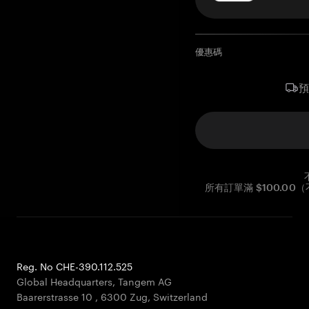
優惠碼
所有訂單滿 $100.0
Reg. No CHE-390.112.525
Global Headquarters, Tangem AG
Baarerstrasse 10
,
6300 Zug
,
Switzerland