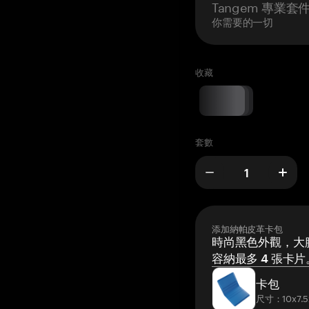
Tangem 專業套
你需要的一切
收藏
套數
添加納帕皮革卡包
時尚黑色外觀，大膽
容納最多 4 張卡片
卡包
尺寸：10x7.5