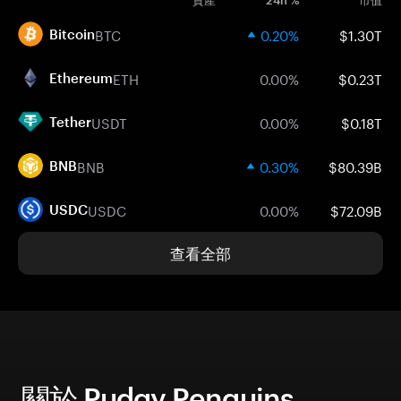
資產
24h %
市值
BTC
0.20%
$1.30T
Bitcoin
ETH
0.00%
$0.23T
Ethereum
USDT
0.00%
$0.18T
Tether
BNB
0.30%
$80.39B
BNB
USDC
0.00%
$72.09B
USDC
查看全部
關於 Pudgy Penguins