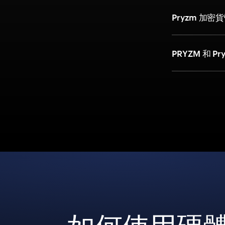
Pryzm 加
PRYZM 和 