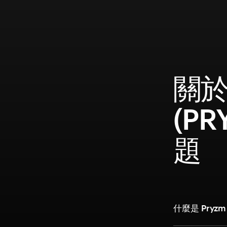
關於 
(P
題
什麼是 Pryz