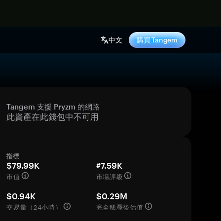
中文
購買 Tangem
Tangem 支援 Pryzm 的網路
此資產在此錢包中不可用
指標
$79.99K
#7.59K
市值
市場評級
$0.94K
$0.29M
交易量（24小時）
完全稀釋後估值