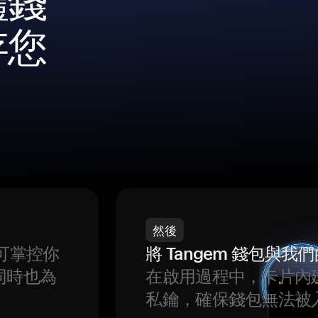
體錢
存您
然後
可掌控你
將 Tangem 錢包與
同時也為
在啟用過程中，卡片內
私鑰，確保錢包無法被