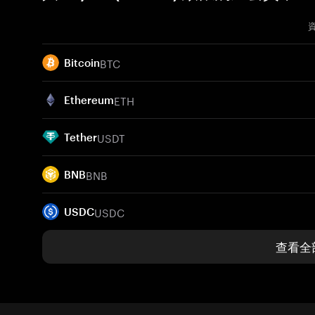
BTC
Bitcoin
ETH
Ethereum
USDT
Tether
BNB
BNB
USDC
USDC
查看全