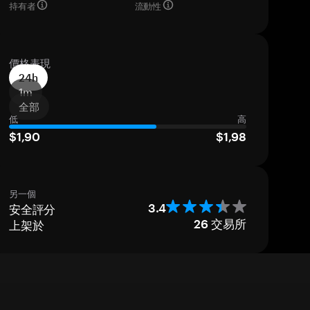
持有者
流動性
價格表現
24h
1m
全部
低
高
$1,90
$1,98
另一個
安全評分
3.4
上架於
26
交易所