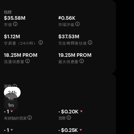
指標
$35.58M
#0.56K
市值
市場評級
$1.12M
$37.53M
交易量（24小時）
完全稀釋後估值
18.25M PROM
19.25M PROM
流通供應量
最大供應量
洞察
24h
1w
1m
- 1
- $0.20K
有經驗的買家
買壓
- 1
- $0.25K