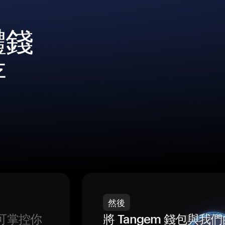
體錢
存
然後
可掌控你
將 Tangem 錢包與