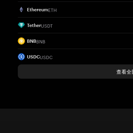
ETH
Ethereum
USDT
Tether
BNB
BNB
USDC
USDC
查看全