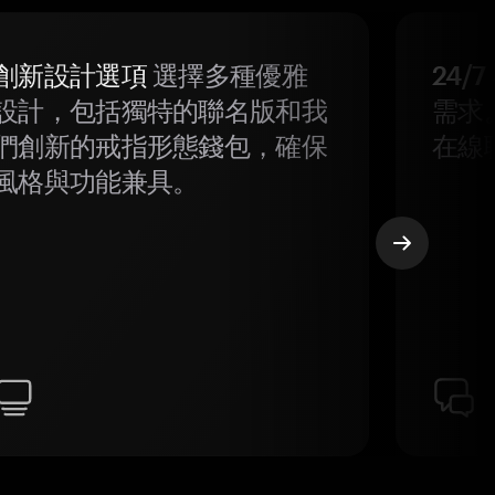
創新設計選項
選擇多種優雅
24/
設計，包括獨特的聯名版和我
需求
們創新的戒指形態錢包，確保
在線
風格與功能兼具。