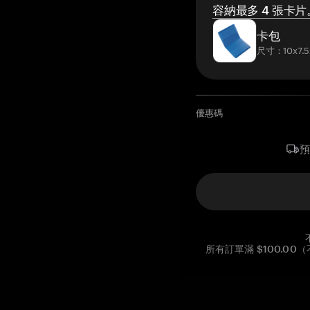
容納最多 4 張卡片
卡包
尺寸：10x7.5
優惠碼
所有訂單滿 $100.0