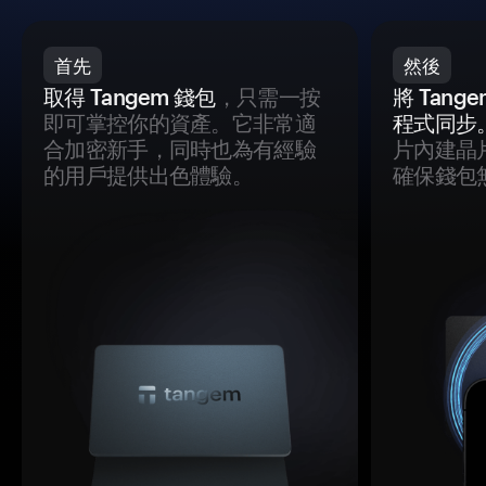
首先
然後
取得 Tangem 錢包
，只需一按
將 Tan
即可掌控你的資產。它非常適
程式同步
合加密新手，同時也為有經驗
片內建晶
的用戶提供出色體驗。
確保錢包