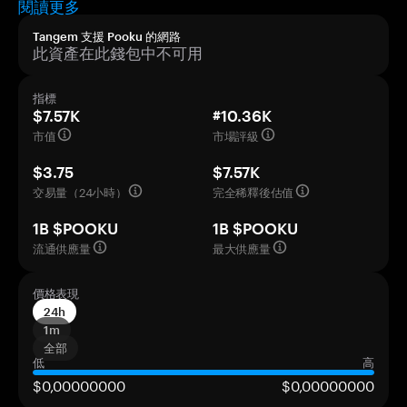
閱讀更多
Tangem 支援 Pooku 的網路
此資產在此錢包中不可用
指標
$7.57K
#10.36K
市值
市場評級
$3.75
$7.57K
交易量（24小時）
完全稀釋後估值
1B $POOKU
1B $POOKU
流通供應量
最大供應量
價格表現
24h
1m
全部
低
高
$0,00000000
$0,00000000