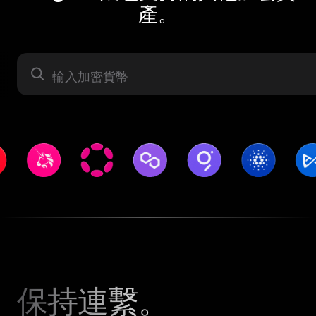
產。
資產
保持連繫。