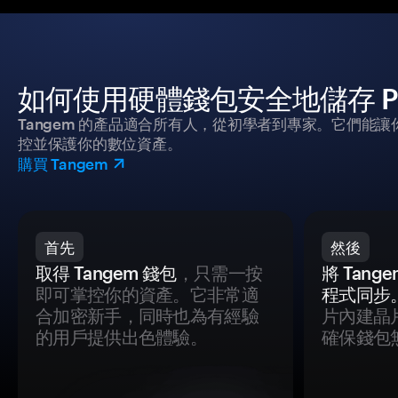
如何使用硬體錢包安全地儲存 Polk
Tangem 的產品適合所有人，從初學者到專家。它們能讓
控並保護你的數位資產。
購買 Tangem
首先
然後
取得 Tangem 錢包
，只需一按
將 Tan
即可掌控你的資產。它非常適
程式同步
合加密新手，同時也為有經驗
片內建晶
的用戶提供出色體驗。
確保錢包