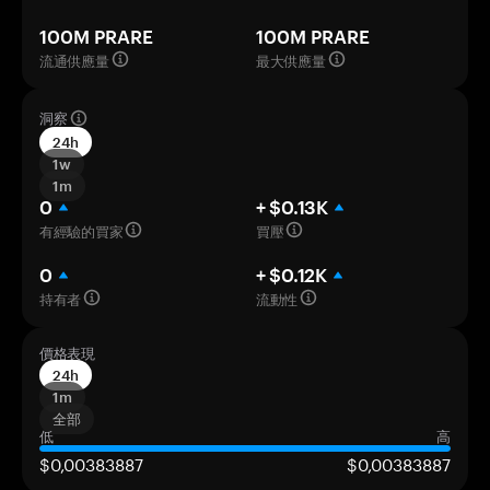
100M PRARE
100M PRARE
流通供應量
最大供應量
洞察
24h
1w
1m
0
+ $0.13K
有經驗的買家
買壓
0
+ $0.12K
持有者
流動性
價格表現
24h
1m
全部
低
高
$0,00383887
$0,00383887