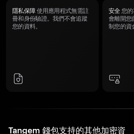
隱私保障
使用應用程式無需註
安全
您的
冊和身份驗證。我們不會追蹤
會離開您
您的資料。
制您的資
Tangem 錢包支持的其他加密資