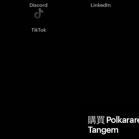
Discord
LinkedIn
TikTok
購買 Polkar
Tangem