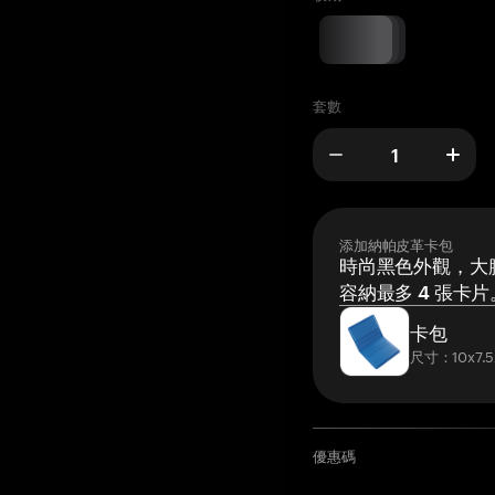
套數
添加納帕皮革卡包
時尚黑色外觀，大膽
容納最多 4 張卡片
卡包
尺寸：10x7.5
優惠碼