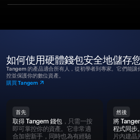
如何使用硬體錢包安全地儲存
Tangem 的產品適合所有人，從初學者到專家。它們能讓
控並保護你的數位資產。
購買 Tangem
首先
然後
取得 Tangem 錢包
，只需一按
將 Tan
即可掌控你的資產。它非常適
程式同步
合加密新手，同時也為有經驗
片內建晶