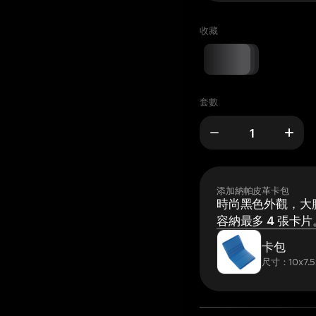
收藏
套數
添加納帕皮革卡包
時尚黑色外觀，大膽
容納最多 4 張卡片
卡包
尺寸：10x7.5