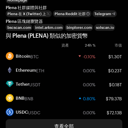
Homepage
Plena 社群媒體與社群
Plena 在 X (Twitter) 上
Plena Reddit 社群
Telegram
Plena 區塊鏈瀏覽器
bscscan.com
intel.arkm.com
binplorer.com
solscan.io
與 Plena (PLENA) 類似的加密貨幣
資產
24h %
市值
BTC
-0.10%
$1.30T
Bitcoin
ETH
0.00%
$0.23T
Ethereum
USDT
0.00%
$0.18T
Tether
BNB
0.80%
$79.37B
BNB
USDC
0.00%
$72.13B
USDC
查看全部