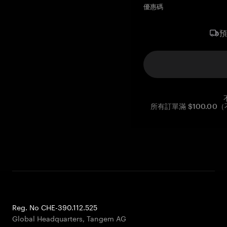
優惠碼
所有訂單滿 $100.0
Reg. No CHE-390.112.525
Global Headquarters, Tangem AG