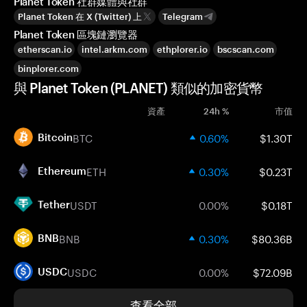
Planet Token 社群媒體與社群
Planet Token 在 X (Twitter) 上
Telegram
Planet Token 區塊鏈瀏覽器
etherscan.io
intel.arkm.com
ethplorer.io
bscscan.com
binplorer.com
與 Planet Token (PLANET) 類似的加密貨幣
資產
24h %
市值
BTC
0.60%
$1.30T
Bitcoin
ETH
0.30%
$0.23T
Ethereum
USDT
0.00%
$0.18T
Tether
BNB
0.30%
$80.36B
BNB
USDC
0.00%
$72.09B
USDC
查看全部