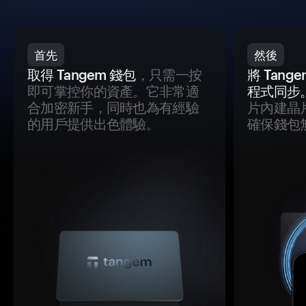
首先
然後
取得 Tangem 錢包
，只需一按
將 Tan
即可掌控你的資產。它非常適
程式同步
合加密新手，同時也為有經驗
片內建晶
的用戶提供出色體驗。
確保錢包