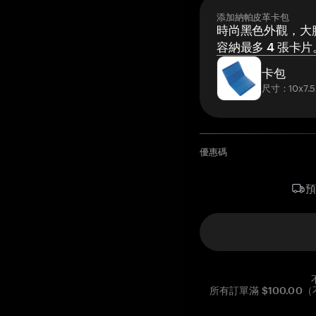
添加納帕皮革卡包
時尚黑色外觀，大膽
容納最多 4 張卡片
卡包
尺寸：10x7.5
優惠碼
所有訂單滿 $100.0