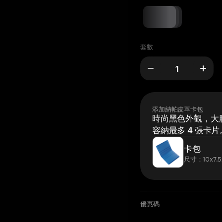
套數
添加納帕皮革卡包
時尚黑色外觀，大膽
容納最多 4 張卡片
卡包
尺寸：10x7.5
優惠碼