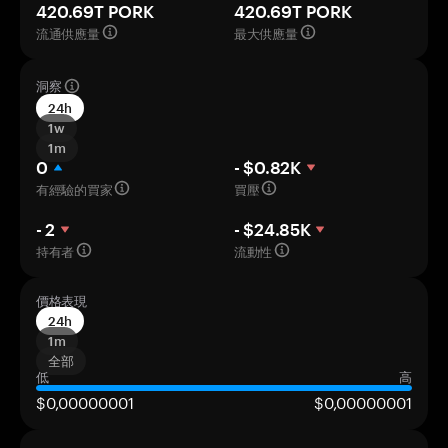
420.69T PORK
420.69T PORK
流通供應量
最大供應量
洞察
24h
1w
1m
0
- $0.82K
有經驗的買家
買壓
- 2
- $24.85K
持有者
流動性
價格表現
24h
1m
全部
低
高
$0,00000001
$0,00000001