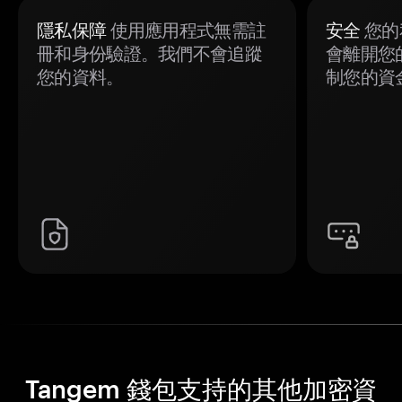
隱私保障
使用應用程式無需註
安全
您的
冊和身份驗證。我們不會追蹤
會離開您
您的資料。
制您的資
Tangem 錢包支持的其他加密資