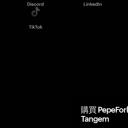
Discord
LinkedIn
TikTok
購買 PepeFo
Tangem