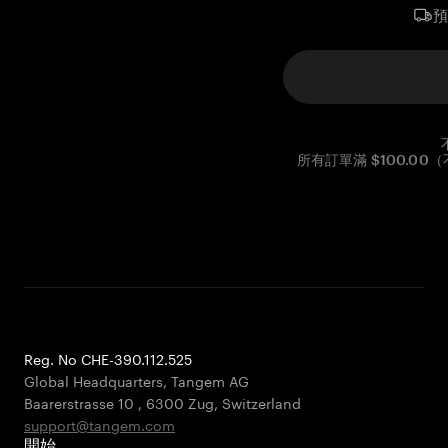
所有訂單滿 $100.0
Reg. No CHE-390.112.525
Global Headquarters, Tangem AG
Baarerstrasse 10
,
6300 Zug
,
Switzerland
support@tangem.com
開始