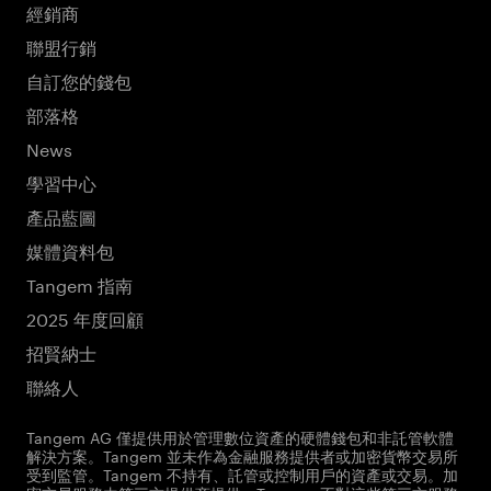
經銷商
聯盟行銷
自訂您的錢包
部落格
News
學習中心
產品藍圖
媒體資料包
Tangem 指南
2025 年度回顧
招賢納士
聯絡人
Tangem AG 僅提供用於管理數位資產的硬體錢包和非託管軟體
解決方案。Tangem 並未作為金融服務提供者或加密貨幣交易所
受到監管。Tangem 不持有、託管或控制用戶的資產或交易。加