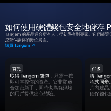
如何使用硬體錢包安全地儲存 Pep
Tangem 的產品適合所有人，從初學者到專家。它們能讓
控並保護你的數位資產。
購買 Tangem
首先
然後
取得 Tangem 錢包
，只需一按
將 Tan
即可掌控你的資產。它非常適
程式同步
合加密新手，同時也為有經驗
片內建晶
的用戶提供出色體驗。
確保錢包