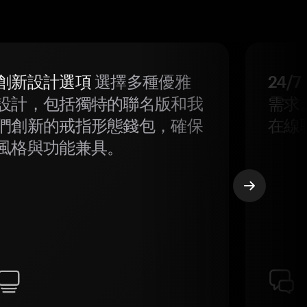
創新設計選項
選擇多種優雅
24/
設計，包括獨特的聯名版和我
需求
們創新的戒指形態錢包，確保
在線
風格與功能兼具。