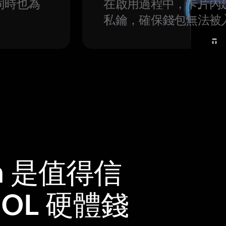
同時也為
在啟用過程中，卡片內
私鑰，確保錢包無法被
m 是值得信
 SOL 硬體錢