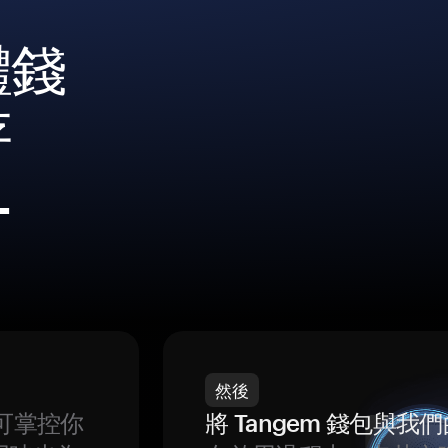
體錢
存
L
然後
可掌控你
將 Tangem 錢包與