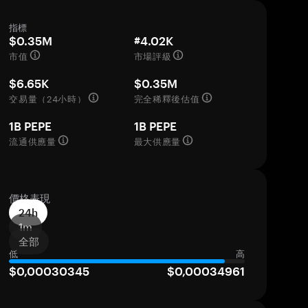
指標
$0.35M
#4.02K
市值
市場評級
$6.65K
$0.35M
交易量（24小時）
完全稀釋後估值
1B PEPE
1B PEPE
流通供應量
最大供應量
價格表現
24h
1m
全部
低
高
$0,00030345
$0,00034961