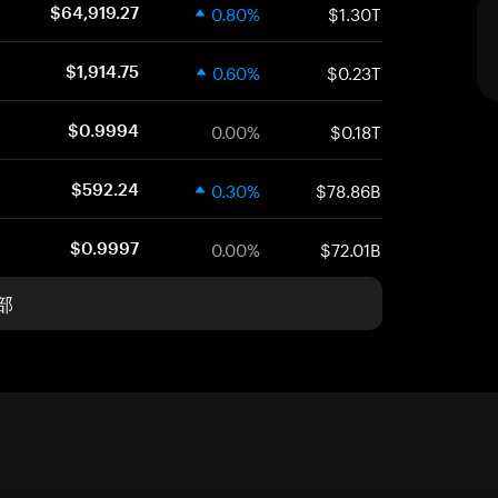
0.80%
$1.30T
$64,919.27
0.60%
$0.23T
$1,914.75
0.00%
$0.18T
$0.9994
0.30%
$78.86B
$592.24
0.00%
$72.01B
$0.9997
部