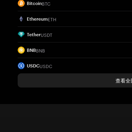
BTC
Bitcoin
ETH
Ethereum
USDT
Tether
BNB
BNB
USDC
USDC
查看全