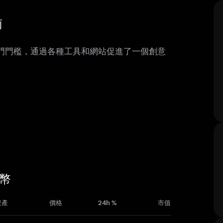
南
低的入門門檻，通過各種工具和網站促進了一個創意
貨幣
資產
價格
24h %
市值