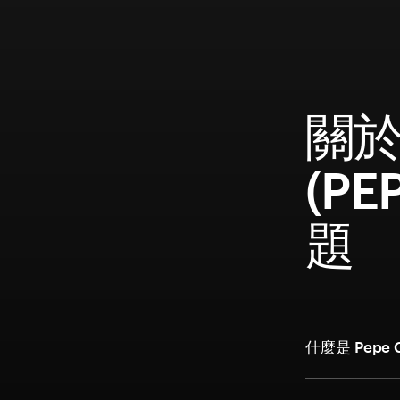
關於 
(P
題
什麼是 Pepe