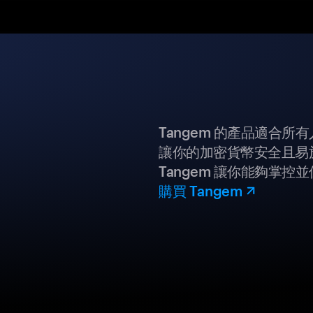
Tangem 的產品適合
讓你的加密貨幣安全且易
Tangem 讓你能夠掌控
購買 Tangem