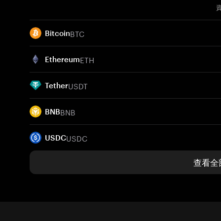
BTC
Bitcoin
ETH
Ethereum
USDT
Tether
BNB
BNB
USDC
USDC
查看全