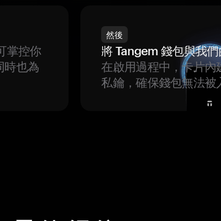
然後
可掌控你
將 Tangem 錢包與
同時也為
在啟用過程中，卡片內
私鑰，確保錢包無法被