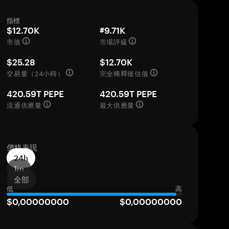
指標
$12.70K
#9.71K
市值
市場評級
$25.28
$12.70K
交易量（24小時）
完全稀釋後估值
420.59T PEPE
420.59T PEPE
流通供應量
最大供應量
價格表現
24h
1m
全部
低
高
$0,00000000
$0,00000000