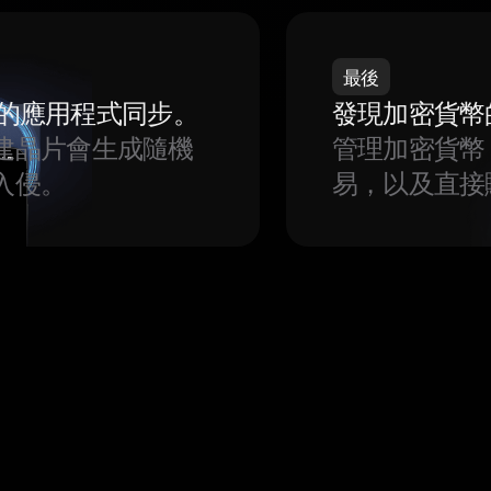
最後
我們的應用程式同步。
發現加密貨幣
建晶片會生成隨機
管理加密貨幣
入侵。
易，以及直接