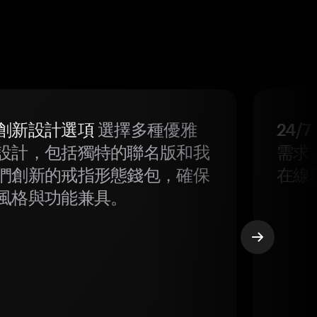
創新設計選項
選擇多種優雅
24/
設計，包括獨特的聯名版和我
需求
們創新的戒指形態錢包，確保
在線
風格與功能兼具。