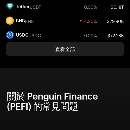
USDT
0.00%
$0.18T
Tether
BNB
-1.30%
$79.90B
BNB
USDC
0.00%
$72.28B
USDC
查看全部
關於 Penguin Finance
(PEFI) 的常見問題