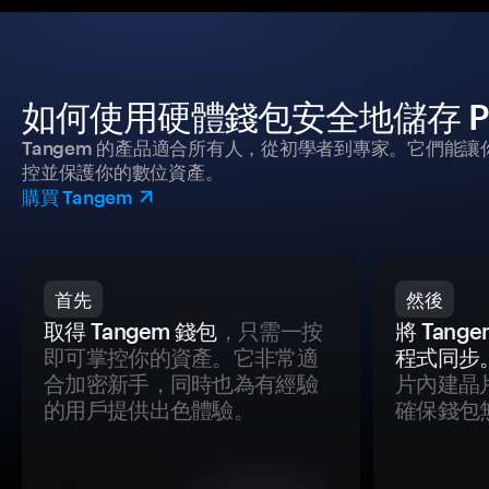
如何使用硬體錢包安全地儲存 Pengu
Tangem 的產品適合所有人，從初學者到專家。它們能讓
控並保護你的數位資產。
購買 Tangem
首先
然後
取得 Tangem 錢包
，只需一按
將 Tan
即可掌控你的資產。它非常適
程式同步
合加密新手，同時也為有經驗
片內建晶
的用戶提供出色體驗。
確保錢包