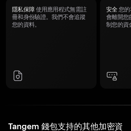
隱私保障
使用應用程式無需註
安全
您的
冊和身份驗證。我們不會追蹤
會離開您
您的資料。
制您的資
Tangem 錢包支持的其他加密資