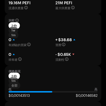
19.16M PEFI
21M PEFI
流通供應量
最大供應量
洞察
24h
1w
1m
0
+ $38.68
有經驗的買家
買壓
0
- $0.65K
持有者
流動性
價格表現
24h
1m
全部
低
高
$0,00143513
$0,00146582