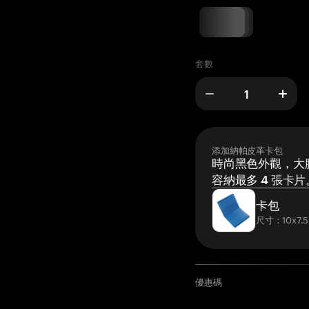
套數
添加納帕皮革卡包
時尚黑色外觀，大膽
容納最多 4 張卡片
卡包
尺寸：10x7.5
優惠碼