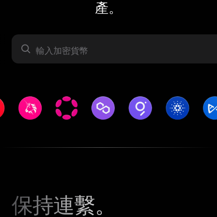
產。
資產
保持連繫。