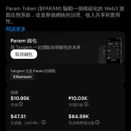
Param Token ($PARAM) 驅動一個模組化的 Web3 遊
戲生態系統，促進整個網絡的治理、收入共享和實用
性。
閱讀更多
Param 錢包
與 Tangem 一起體驗加密錢包的未來
取得錢包
Tangem 支援 Param 的網路
Ethereum
指標
$10.95K
#10.03K
市值
市場評級
$47.31
$84.59K
交易量（24小時）
完全稀釋後估值