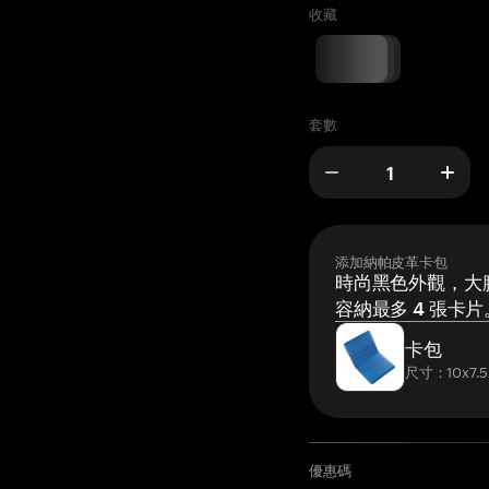
收藏
套數
添加納帕皮革卡包
時尚黑色外觀，大膽
容納最多 4 張卡片
卡包
尺寸：10x7.5
優惠碼