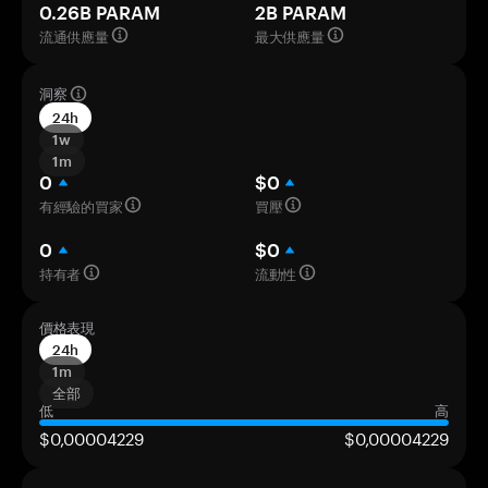
0.26B PARAM
2B PARAM
流通供應量
最大供應量
洞察
24h
1w
1m
0
$0
有經驗的買家
買壓
0
$0
持有者
流動性
價格表現
24h
1m
全部
低
高
$0,00004229
$0,00004229