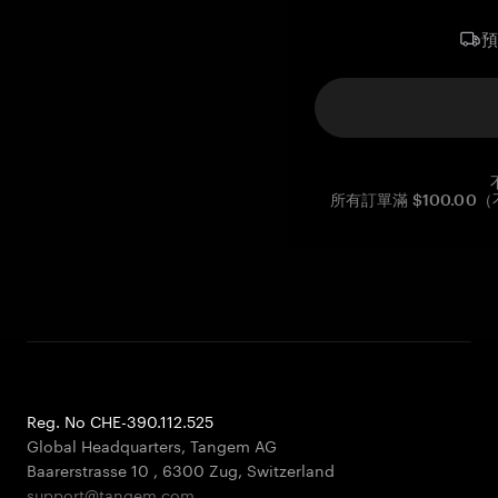
所有訂單滿 $100.0
Reg. No CHE-390.112.525
Global Headquarters, Tangem AG
Baarerstrasse 10
,
6300 Zug
,
Switzerland
support@tangem.com