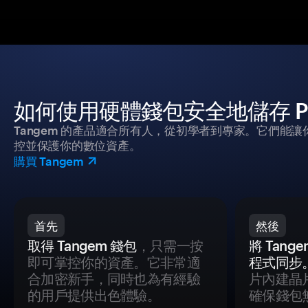
如何使用硬體錢包安全地儲存 Pa
Tangem 的產品適合所有人，從初學者到專家。它們能讓
控並保護你的數位資產。
購買 Tangem
首先
然後
取得 Tangem 錢包
，只需一按
將 Tan
即可掌控你的資產。它非常適
程式同步
合加密新手，同時也為有經驗
片內建晶
的用戶提供出色體驗。
確保錢包