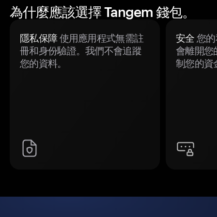
為什麼應該選擇 Tangem 錢包。
隱私保障
使用應用程式無需註
安全
您的
冊和身份驗證。我們不會追蹤
會離開您
您的資料。
制您的資