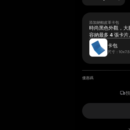
添加納帕皮革卡包
時尚黑色外觀，大膽
容納最多 4 張卡片
卡包
尺寸：10x7.5
優惠碼