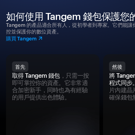
如何使用 Tangem 錢包保護
Tangem 的產品適合所有人，從初學者到專家。它們能讓
控並保護你的數位資產。
購買 Tangem
首先
然後
取得 Tangem 錢包
，只需一按
將 Tan
即可掌控你的資產。它非常適
程式同步
合加密新手，同時也為有經驗
片內建晶
的用戶提供出色體驗。
確保錢包