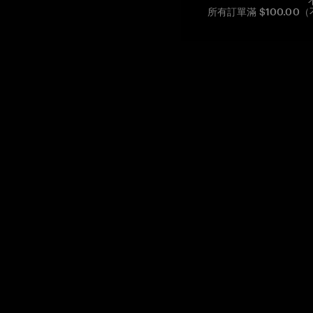
所有訂單滿 $100.0
Reg. No CHE-390.112.525
Global Headquarters, Tangem AG
Baarerstrasse 10
,
6300 Zug
,
Switzerland
support@tangem.com
提供電子郵件即表示您已閱讀並理解我們的
隱私政策
開始
如何開始使用加密貨幣
什麼是冷錢包？
最佳加密錢包
比較加密錢包