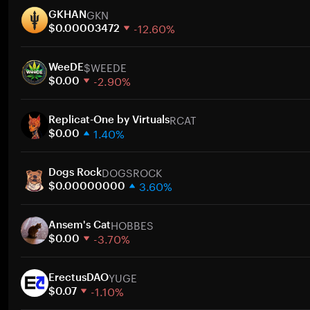
GKN
GKHAN
-12.60%
$0.00003472
1 週
$WEEDE
30 天
WeeDE
-2.90%
市值
$0.00
1 週
RCAT
30 天
Replicat-One by Virtuals
1.40%
市值
$0.00
1 週
DOGSROCK
30 天
Dogs Rock
3.60%
市值
$0.00000000
1 週
HOBBES
30 天
Ansem's Cat
-3.70%
市值
$0.00
1 週
YUGE
30 天
ErectusDAO
-1.10%
市值
$0.07