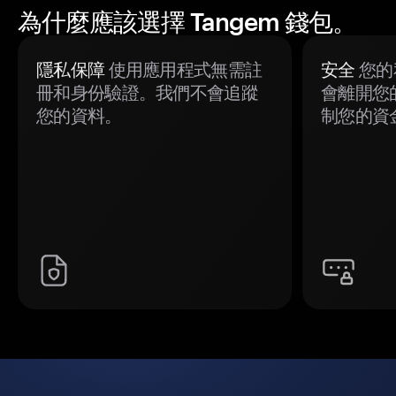
為什麼應該選擇 Tangem 錢包。
隱私保障
使用應用程式無需註
安全
您的
冊和身份驗證。我們不會追蹤
會離開您
您的資料。
制您的資