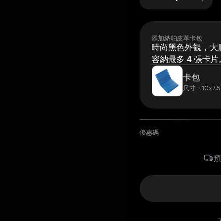
添加納帕皮革卡包
時尚黑色外觀，大膽
容納最多 4 張卡片
卡包
尺寸：10x7.5
優惠碼