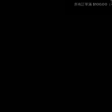
所有訂單滿 $100.0
Reg. No CHE-390.112.525
Global Headquarters, Tangem AG
Baarerstrasse 10
,
6300 Zug
,
Switzerland
support@tangem.com
提供電子郵件即表示您已閱讀並理解我們的
隱私政策
開始
如何開始使用加密貨幣
什麼是冷錢包？
最佳加密錢包
比較加密錢包