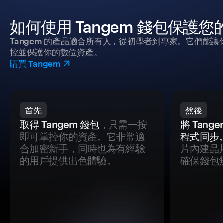
如何使用 Tangem 錢包保護
Tangem 的產品適合所有人，從初學者到專家。它們能讓
控並保護你的數位資產。
購買 Tangem
首先
然後
取得 Tangem 錢包
，只需一按
將 Tan
即可掌控你的資產。它非常適
程式同步
合加密新手，同時也為有經驗
片內建晶
的用戶提供出色體驗。
確保錢包