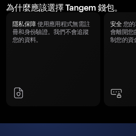
為什麼應該選擇 Tangem 錢包。
隱私保障
使用應用程式無需註
安全
您的
冊和身份驗證。我們不會追蹤
會離開您
您的資料。
制您的資