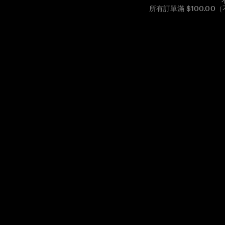
所有訂單滿 $100.0
Reg. No CHE-390.112.525
Global Headquarters, Tangem AG
Baarerstrasse 10
,
6300 Zug
,
Switzerland
support@tangem.com
提供電子郵件即表示您已閱讀並理解我們的
隱私政策
開始
如何開始使用加密貨幣
什麼是冷錢包？
最佳加密錢包
比較加密錢包