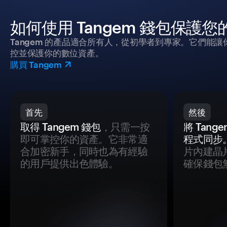
如何使用 Tangem 錢包保護
Tangem 的產品適合所有人，從初學者到專家。它們能讓
控並保護你的數位資產。
購買 Tangem
首先
然後
取得 Tangem 錢包
，只需一按
將 Tan
即可掌控你的資產。它非常適
程式同步
合加密新手，同時也為有經驗
片內建晶
的用戶提供出色體驗。
確保錢包