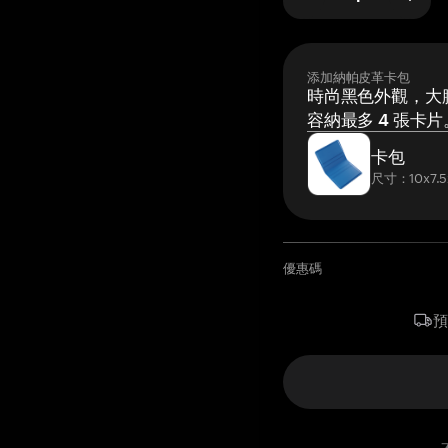
添加納帕皮革卡包
時尚黑色外觀，大膽
容納最多 4 張卡片
卡包
尺寸：10x7.5
優惠碼