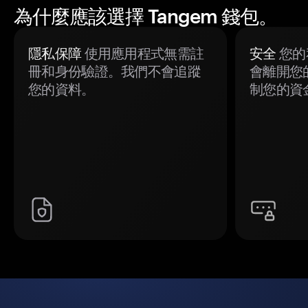
為什麼應該選擇 Tangem 錢包。
隱私保障
使用應用程式無需註
安全
您的
冊和身份驗證。我們不會追蹤
會離開您
您的資料。
制您的資