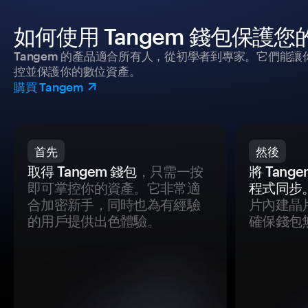
如何使用 Tangem 錢包保護
Tangem 的產品適合所有人，從初學者到專家。它們能讓
控並保護你的數位資產。
購買 Tangem
首先
然後
取得 Tangem 錢包
，只需一按
將 Tan
即可掌控你的資產。它非常適
程式同步
合加密新手，同時也為有經驗
片內建晶
的用戶提供出色體驗。
確保錢包