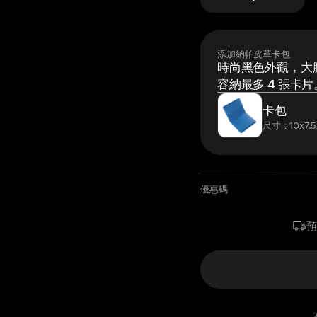
添加納帕皮革卡包
時尚黑色外觀，大膽
容納最多 4 張卡片
卡包
尺寸：10x7.5
優惠碼