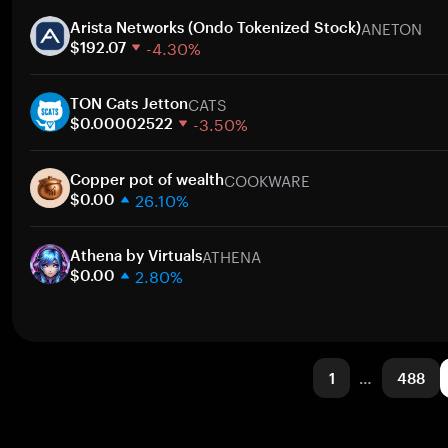
1 週
ANETON
30 天
Arista Networks (Ondo Tokenized Stock)
-4.30%
市值
$192.07
1 週
CATS
30 天
TON Cats Jetton
-3.50%
市值
$0.00002522
1 週
COOKWARE
30 天
Copper pot of wealth
26.10%
市值
$0.00
1 週
ATHENA
30 天
Athena by Virtuals
2.80%
市值
$0.00
1 週
30 天
市值
1
…
488