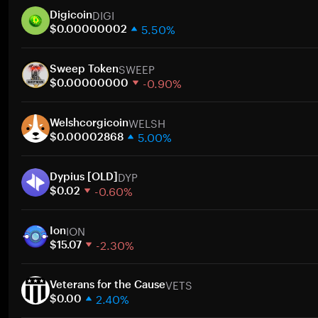
DIGI
Digicoin
5.50%
$0.00000002
1 週
SWEEP
30 天
Sweep Token
-0.90%
市值
$0.00000000
1 週
WELSH
30 天
Welshcorgicoin
5.00%
市值
$0.00002868
1 週
DYP
30 天
Dypius [OLD]
-0.60%
市值
$0.02
1 週
ION
30 天
Ion
-2.30%
市值
$15.07
1 週
VETS
30 天
Veterans for the Cause
2.40%
市值
$0.00