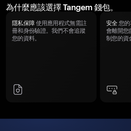
為什麼應該選擇 Tangem 錢包。
隱私保障
使用應用程式無需註
安全
您的
冊和身份驗證。我們不會追蹤
會離開您
您的資料。
制您的資