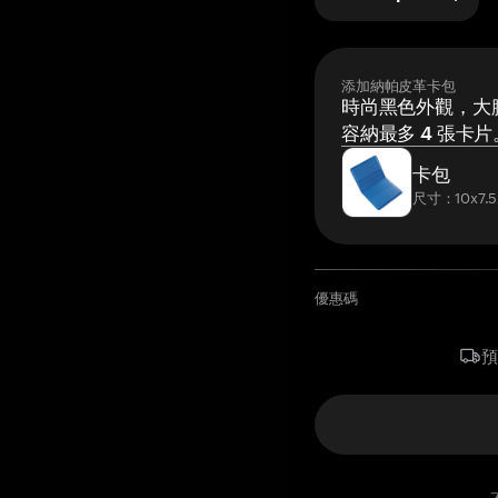
添加納帕皮革卡包
時尚黑色外觀，大膽
容納最多 4 張卡片
卡包
尺寸：10x7.5
優惠碼