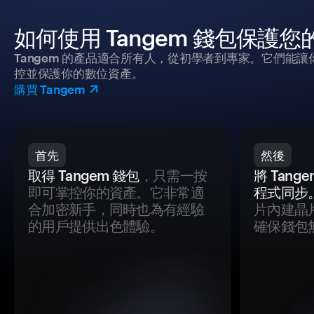
如何使用 Tangem 錢包保護
Tangem 的產品適合所有人，從初學者到專家。它們能讓
控並保護你的數位資產。
購買 Tangem
首先
然後
取得 Tangem 錢包
，只需一按
將 Tan
即可掌控你的資產。它非常適
程式同步
合加密新手，同時也為有經驗
片內建晶
的用戶提供出色體驗。
確保錢包