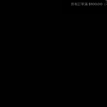
所有訂單滿 $100.0
Reg. No CHE-390.112.525
Global Headquarters, Tangem AG
Baarerstrasse 10
,
6300 Zug
,
Switzerland
support@tangem.com
提供電子郵件即表示您已閱讀並理解我們的
隱私政策
開始
如何開始使用加密貨幣
什麼是冷錢包？
最佳加密錢包
比較加密錢包