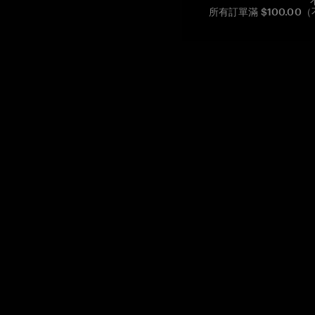
所有訂單滿 $100.0
Reg. No CHE-390.112.525
Global Headquarters, Tangem AG
Baarerstrasse 10
,
6300 Zug
,
Switzerland
support@tangem.com
提供電子郵件即表示您已閱讀並理解我們的
隱私政策
開始
如何開始使用加密貨幣
什麼是冷錢包？
最佳加密錢包
比較加密錢包