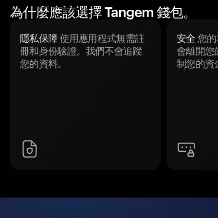
為什麼應該選擇 Tangem 錢包。
隱私保障
使用應用程式無需註
安全
您的
冊和身份驗證。我們不會追蹤
會離開您
您的資料。
制您的資