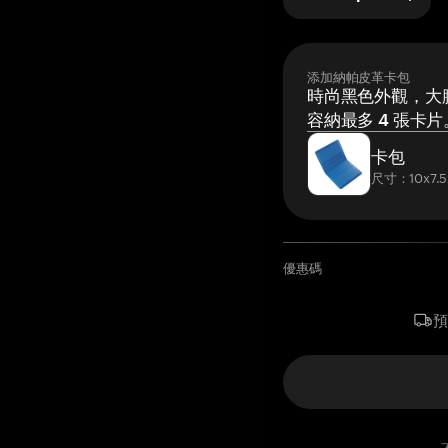
添加納帕皮革卡包
時尚黑色外觀，大膽
容納最多 4 張卡片
卡包
尺寸：10x7.5
優惠碼