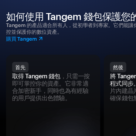
如何使用 Tangem 錢包保護
Tangem 的產品適合所有人，從初學者到專家。它們能讓
控並保護你的數位資產。
購買 Tangem
首先
然後
取得 Tangem 錢包
，只需一按
將 Tan
即可掌控你的資產。它非常適
程式同步
合加密新手，同時也為有經驗
片內建晶
的用戶提供出色體驗。
確保錢包