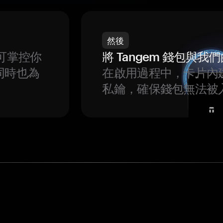
然後
可掌控你
將 Tangem 錢包與
同時也為
在啟用過程中，卡片內
私鑰，確保錢包無法被