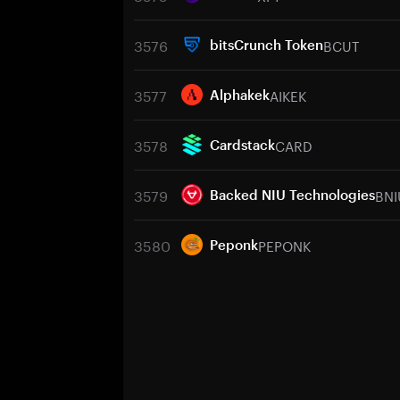
3576
BCUT
bitsCrunch Token
3577
AIKEK
Alphakek
3578
CARD
Cardstack
3579
BNI
Backed NIU Technologies
3580
PEPONK
Peponk