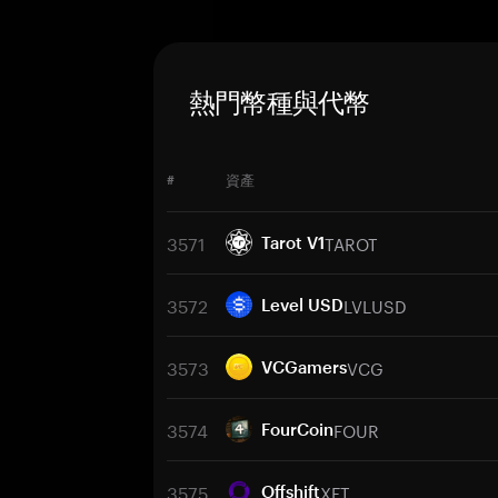
熱門幣種與代幣
#
資產
3571
TAROT
Tarot V1
3572
LVLUSD
Level USD
3573
VCG
VCGamers
3574
FOUR
FourCoin
3575
XFT
Offshift