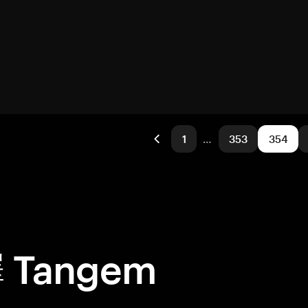
1
…
353
354
Tangem