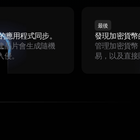
最後
我們的應用程式同步。
發現加密貨幣
建晶片會生成隨機
管理加密貨幣
入侵。
易，以及直接