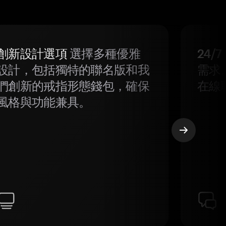
創新設計選項
選擇多種優雅
24/
設計，包括獨特的聯名版和我
需求
們創新的戒指形態錢包，確保
在線
風格與功能兼具。