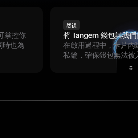
然後
可掌控你
將 Tangem 錢包與
同時也為
在啟用過程中，卡片內
私鑰，確保錢包無法被