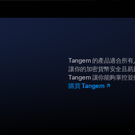
Tangem 的產品適合
讓你的加密貨幣安全且易
Tangem 讓你能夠掌控
購買 Tangem