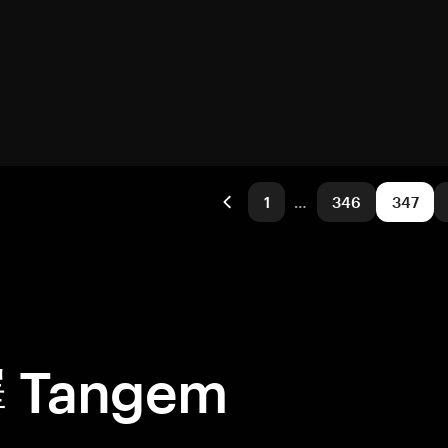
1
…
346
347
Tangem