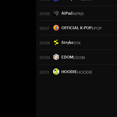
3506
AIPAD
AIPad
3507
KPOP
OFFICIAL K-POP
3508
SYK
Stryke
3509
EDOM
EDOM
3510
HOODIE
HOODIE