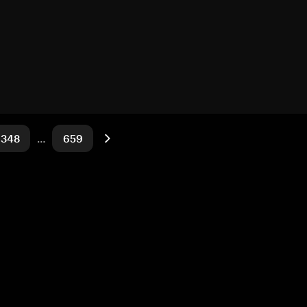
348
…
659