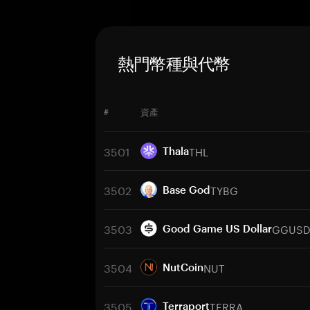
熱門幣種與代幣
#
資產
3501
THL
Thala
3502
TYBG
Base God
3503
GGUS
Good Game US Dollar
3504
NUT
NutCoin
3505
TERRA
Terraport