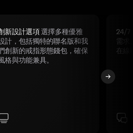
創新設計選項
選擇多種優雅
24/
設計，包括獨特的聯名版和我
需求
們創新的戒指形態錢包，確保
在線
風格與功能兼具。