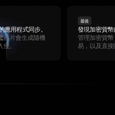
最後
我們的應用程式同步。
發現加密貨幣
建晶片會生成隨機
管理加密貨幣
入侵。
易，以及直接