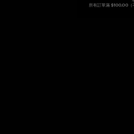
所有訂單滿 $100.0
Reg. No CHE-390.112.525
Global Headquarters, Tangem AG
Baarerstrasse 10
,
6300 Zug
,
Switzerland
support@tangem.com
提供電子郵件即表示您已閱讀並理解我們的
隱私政策
開始
如何開始使用加密貨幣
什麼是冷錢包？
最佳加密錢包
比較加密錢包