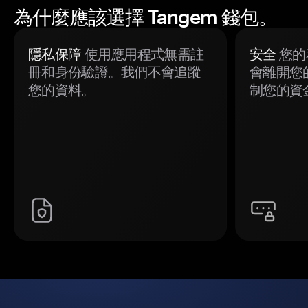
為什麼應該選擇 Tangem 錢包。
隱私保障
使用應用程式無需註
安全
您的
冊和身份驗證。我們不會追蹤
會離開您
您的資料。
制您的資