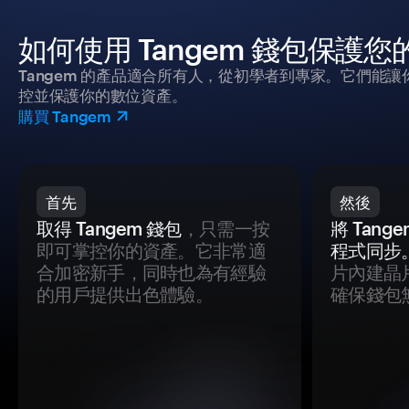
如何使用 Tangem 錢包保護
Tangem 的產品適合所有人，從初學者到專家。它們能讓
控並保護你的數位資產。
購買 Tangem
首先
然後
取得 Tangem 錢包
，只需一按
將 Tan
即可掌控你的資產。它非常適
程式同步
合加密新手，同時也為有經驗
片內建晶
的用戶提供出色體驗。
確保錢包