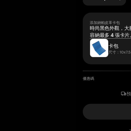
添加納帕皮革卡包
時尚黑色外觀，大膽
容納最多 4 張卡片
卡包
尺寸：10x7.5
優惠碼