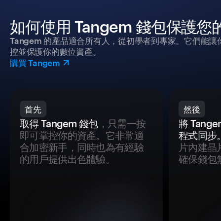
如何使用 Tangem 錢包保護
Tangem 的產品適合所有人，從初學者到專家。它們能讓
控並保護你的數位資產。
購買 Tangem
首先
然後
取得 Tangem 錢包
，只需一按
將 Tan
即可掌控你的資產。它非常適
程式同步
合加密新手，同時也為有經驗
片內建晶
的用戶提供出色體驗。
確保錢包