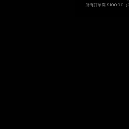
所有訂單滿 $100.0
Reg. No CHE-390.112.525
Global Headquarters, Tangem AG
Baarerstrasse 10
,
6300 Zug
,
Switzerland
support@tangem.com
提供電子郵件即表示您已閱讀並理解我們的
隱私政策
開始
如何開始使用加密貨幣
什麼是冷錢包？
最佳加密錢包
比較加密錢包