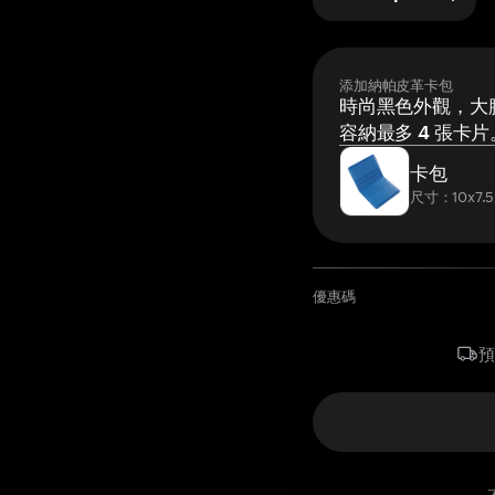
添加納帕皮革卡包
時尚黑色外觀，大膽
容納最多 4 張卡片
卡包
尺寸：10x7.5
優惠碼