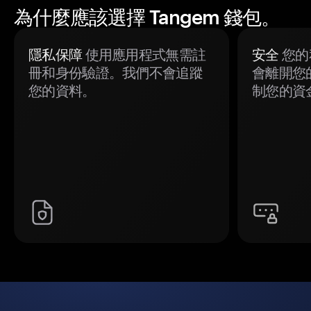
為什麼應該選擇 Tangem 錢包。
隱私保障
使用應用程式無需註
安全
您的
冊和身份驗證。我們不會追蹤
會離開您
您的資料。
制您的資