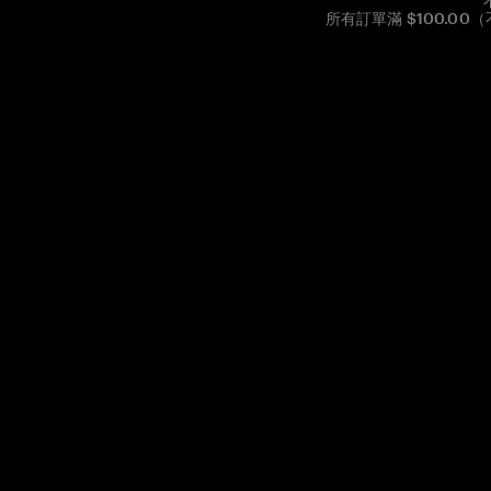
所有訂單滿 $100.0
Reg. No CHE-390.112.525
Global Headquarters, Tangem AG
Baarerstrasse 10
,
6300 Zug
,
Switzerland
support@tangem.com
提供電子郵件即表示您已閱讀並理解我們的
隱私政策
開始
如何開始使用加密貨幣
什麼是冷錢包？
最佳加密錢包
比較加密錢包