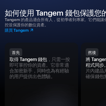
如何使用 Tangem 錢包保護
Tangem 的產品適合所有人，從初學者到專家。它們能讓
控並保護你的數位資產。
購買 Tangem
首先
然後
取得 Tangem 錢包
，只需一按
將 Tan
即可掌控你的資產。它非常適
程式同步
合加密新手，同時也為有經驗
片內建晶
的用戶提供出色體驗。
確保錢包