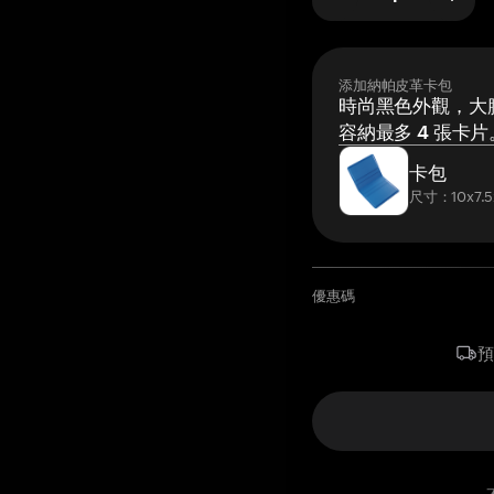
添加納帕皮革卡包
時尚黑色外觀，大膽
容納最多 4 張卡片
卡包
尺寸：10x7.5
優惠碼