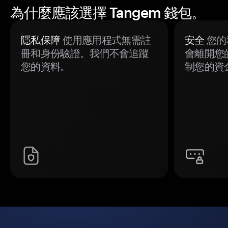
為什麼應該選擇 Tangem 錢包。
隱私保障
使用應用程式無需註
安全
您的
冊和身份驗證。我們不會追蹤
會離開您
您的資料。
制您的資