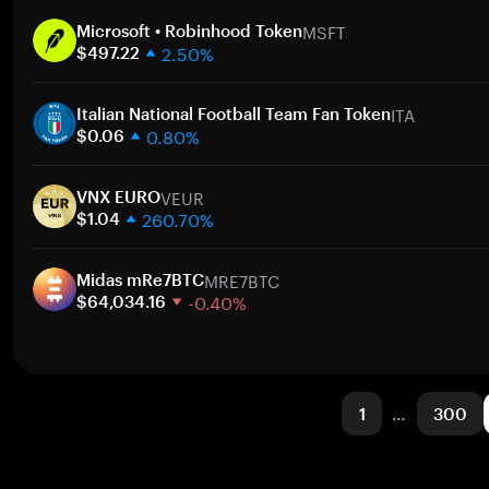
1 週
MSFT
30 天
Microsoft • Robinhood Token
2.50%
市值
$497.22
1 週
ITA
30 天
Italian National Football Team Fan Token
0.80%
市值
$0.06
1 週
VEUR
30 天
VNX EURO
260.70%
市值
$1.04
1 週
MRE7BTC
30 天
Midas mRe7BTC
-0.40%
市值
$64,034.16
1 週
30 天
市值
1
…
300