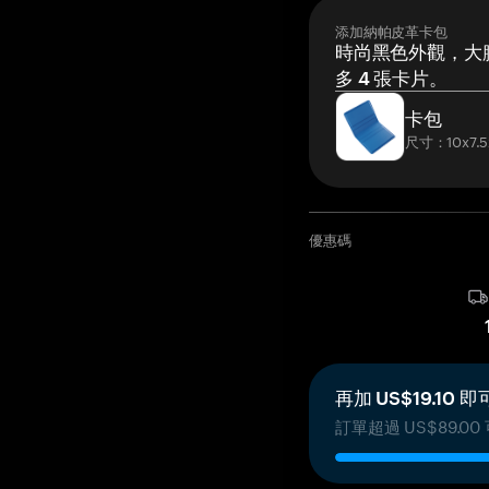
添加納帕皮革卡包
時尚黑色外觀，大膽
多 4 張卡片。
卡包
尺寸：10x7.5
優惠碼
再加 US$19.10
訂單超過 US$89.0