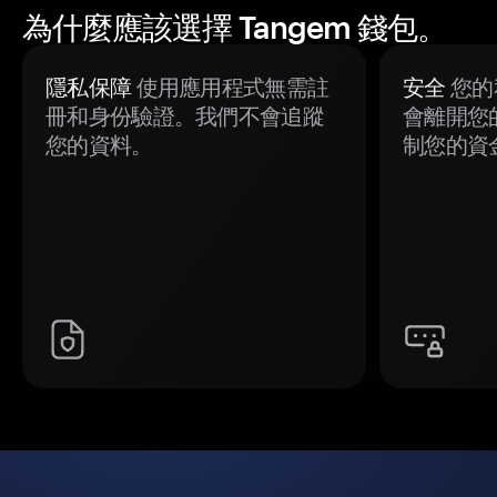
為什麼應該選擇 Tangem 錢包。
隱私保障
使用應用程式無需註
安全
您的
冊和身份驗證。我們不會追蹤
會離開您
您的資料。
制您的資