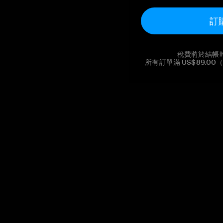
訂
稅費將於結帳
所有訂單滿 US$89.
Reg. No CHE-390.112.525
Global Headquarters, Tangem AG
Baarerstrasse 10
,
6300 Zug
,
Switzerland
support@tangem.com
提供電子郵件即表示您已閱讀並理解我們的
隱私政策
開始
如何開始使用加密貨幣