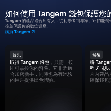
如何使用 Tangem 錢包保護
Tangem 的產品適合所有人，從初學者到專家。它們能讓
控並保護你的數位資產。
購買 Tangem
首先
然後
取得 Tangem 錢包
，只需一按
將 Tan
即可掌控你的資產。它非常適
程式同步
合加密新手，同時也為有經驗
片內建晶
的用戶提供出色體驗。
確保錢包