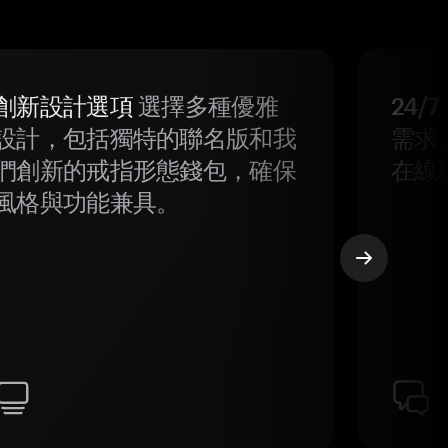
創新設計選項
選擇多種優雅
24/
設計，包括獨特的聯名版和我
需求
們創新的戒指形態錢包，確保
在線
風格與功能兼具。