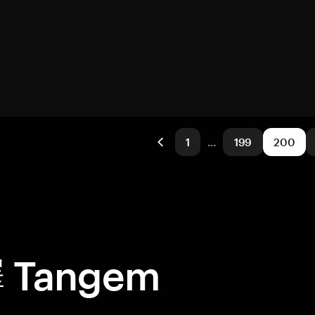
1
…
199
200
Tangem