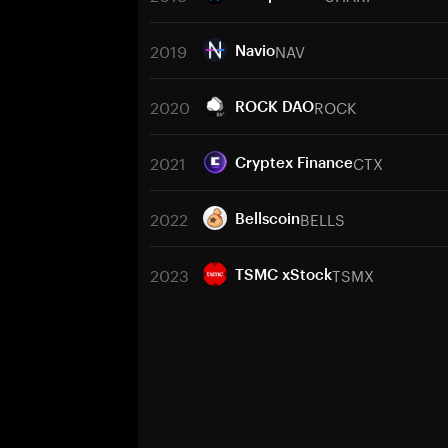
2019
NAV
Navio
2020
ROCK
ROCK DAO
2021
CTX
Cryptex Finance
2022
BELLS
Bellscoin
2023
TSMX
TSMC xStock