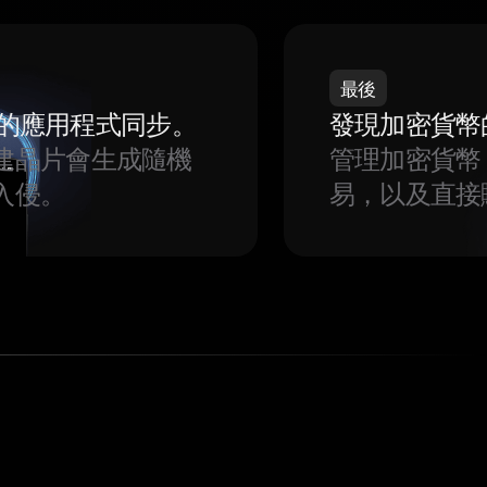
最後
我們的應用程式同步。
發現加密貨幣
建晶片會生成隨機
管理加密貨幣
入侵。
易，以及直接