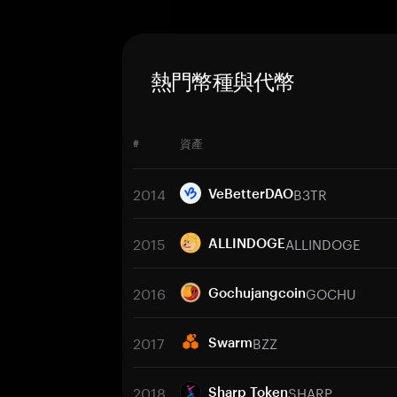
熱門幣種與代幣
#
資產
2014
B3TR
VeBetterDAO
2015
ALLINDOGE
ALLINDOGE
2016
GOCHU
Gochujangcoin
2017
BZZ
Swarm
2018
SHARP
Sharp Token